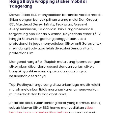
Harga Biaya wrapping sticker mobil di
Tangerang
Mawar Stiker BSD menyediakan beraneka variasi merek
Stiker dengan banyak pilihan warna mulai Dari Oracal
651, Maxdecal Derek, Infinity, Teckwrap, Axevinyl,
AveryDenninson, 3M dan lain-lain. Harga bervariasi
tergantung opsi Bahan & warna. Daya tahan stiker +/- 2
hingga 5 tahun, tergantung penggunaan. Jasa
profesional ini juga menyediakan Stiker anti Gores untuk
melindungi Body atau lebih diketahui Dengan Paint
protection Film.
Mengenai harga Rp. (Rupiah mata uang) pemasangan
stiker akan dibanderol sesuai dengan variasi stiker,
banyaknya stiker yang dipakai dan juga tingkat
kesusahan desainnya.
Tapi Pastinya, harga yang ditawarkan juga masih relatif
murah melainkan tidak murahan karena menawarkan
mutu terbaik dan bukan abal-abal.
Anda tak perlu kuatir tentang stiker yang bermutu buruk,
sebab Mawar Stiker BSD hanya menyediakan s
tiker
kendaraan yang berkualitas terbaik
dan sudah teruji.