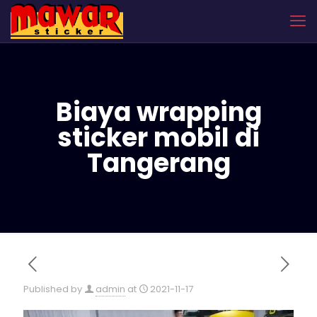
Biaya wrapping
sticker mobil di
Tangerang
Published by
admin
at
2021-11-17