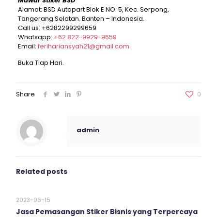
Mawar Stiker BSD
Alamat: BSD Autopart Blok E NO. 5, Kec. Serpong,
Tangerang Selatan. Banten – Indonesia.
Call us:
+6282299299659
Whatsapp:
+62 822-9929-9659
Email:
ferihariansyah21@gmail.com
Buka Tiap Hari.
Share
0
admin
Related posts
2023-06-15
Jasa Pemasangan Stiker Bisnis yang Terpercaya