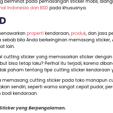
yang berminat pada pemasangan sticker mobil, alan
onal Indonesia dan BSD
pada khususnya.
SD
g menawarkan
properti
kendaraan,
produk
, dan jasa p
 sebab bila Anda berkeinginan memasang sticker, A
t lain.
l cutting sticker yang memasarkan sticker dengan 
ut bisa tetap laku? Perihal itu terjadi, karena di
tidak paham tentang tipe cutting sticker kendaraan
nda memasang cutting sticker pada toko manapun 
kan sendiri, seperti warna sangat cepat pudar, pe
 bodi kendaraan.
g Sticker yang Berpengalaman.