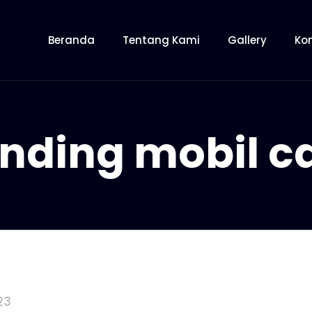
Beranda
Tentang Kami
Gallery
Ko
nding mobil c
23