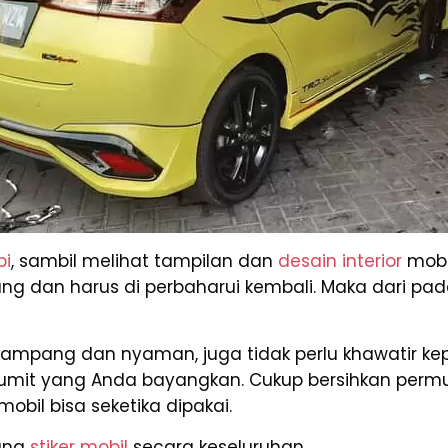
pi
, sambil melihat tampilan dan
desain interior
mobil
dan harus di perbaharui kembali. Maka dari pada i
gampang dan nyaman, juga tidak perlu khawatir k
umit yang Anda bayangkan. Cukup bersihkan permu
obil bisa seketika dipakai.
ang
stiker mobil
secara keseluruhan.