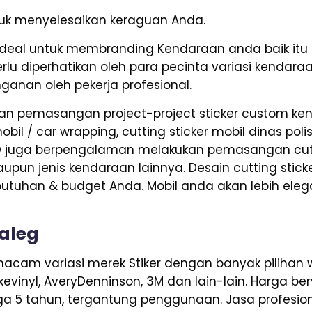
ntuk menyelesaikan keraguan Anda.
deal untuk membranding Kendaraan anda baik itu 
rlu diperhatikan oleh para pecinta variasi kendara
nganan oleh pekerja profesional.
n pemasangan project-project sticker custom kend
il / car wrapping, cutting sticker mobil dinas polis
D juga berpengalaman melakukan pemasangan cutti
 maupun jenis kendaraan lainnya. Desain cutting stick
utuhan & budget Anda. Mobil anda akan lebih ele
aleg
cam variasi merek Stiker dengan banyak pilihan wa
Axevinyl, AveryDenninson, 3M dan lain-lain. Harga b
ga 5 tahun, tergantung penggunaan. Jasa profesiona