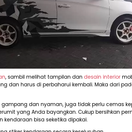
an
, sambil melihat tampilan dan
desain interior
mobi
dan harus di perbaharui kembali. Maka dari pada i
t gampang dan nyaman, juga tidak perlu cemas ke
serumit yang Anda bayangkan. Cukup bersihkan pe
 kendaraan bisa seketika dipakai.
 stiker kendaraan secara keseluruhan.