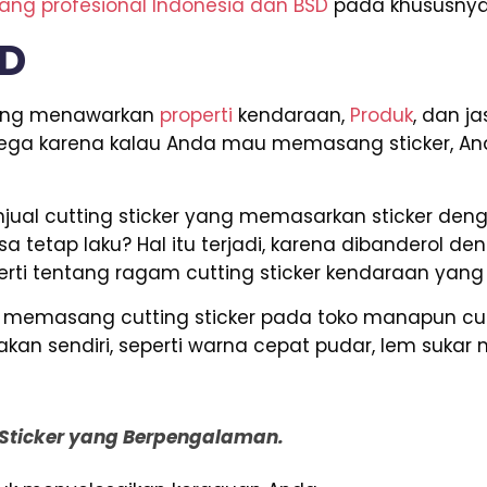
yang profesional Indonesia dan BSD
pada khususnya
SD
 yang menawarkan
properti
kendaraan,
Produk
, dan j
lega karena kalau Anda mau memasang sticker, An
ual cutting sticker yang memasarkan sticker deng
sa tetap laku? Hal itu terjadi, karena dibanderol d
rti tentang ragam cutting sticker kendaraan yang
da memasang cutting sticker pada toko manapun 
an sendiri, seperti warna cepat pudar, lem sukar 
g Sticker yang Berpengalaman.