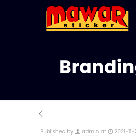
Brandin
Published by
admin
at
2021-11-