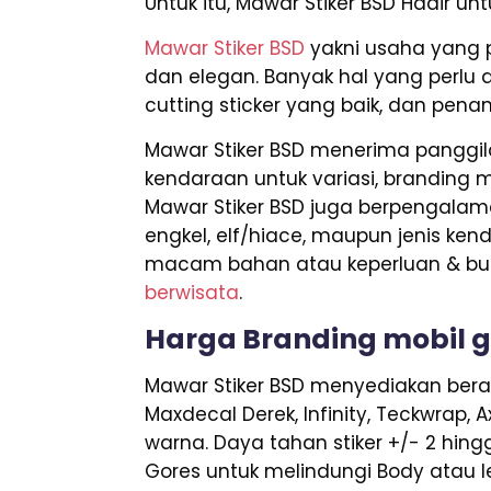
Untuk itu, Mawar Stiker BSD Hadir u
Mawar Stiker BSD
yakni usaha yang 
dan elegan. Banyak hal yang perlu d
cutting sticker yang baik, dan pena
Mawar Stiker BSD menerima panggila
kendaraan untuk variasi, branding mob
Mawar Stiker BSD juga berpengalama
engkel, elf/hiace, maupun jenis ken
macam bahan atau keperluan & budg
berwisata
.
Harga Branding mobil 
Mawar Stiker BSD menyediakan berane
Maxdecal Derek, Infinity, Teckwrap, 
warna. Daya tahan stiker +/- 2 hing
Gores untuk melindungi Body atau le