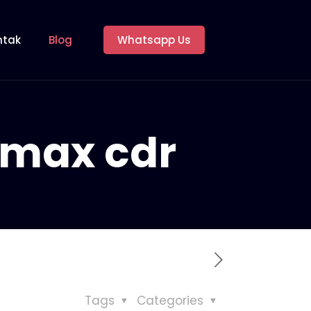
ntak
Blog
Whatsapp Us
 max cdr
Tags
Categories