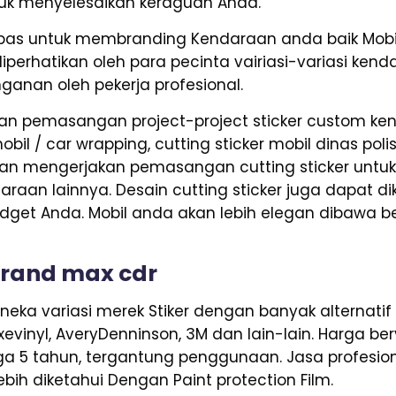
ntuk menyelesaikan keraguan Anda.
pas untuk membranding Kendaraan anda baik Mobil
iperhatikan oleh para pecinta vairiasi-variasi ken
nganan oleh pekerja profesional.
n pemasangan project-project sticker custom kend
il / car wrapping, cutting sticker mobil dinas polis
n mengerjakan pemasangan cutting sticker untuk k
daraan lainnya. Desain cutting sticker juga dapat d
et Anda. Mobil anda akan lebih elegan dibawa be
grand max cdr
ka variasi merek Stiker dengan banyak alternatif 
Axevinyl, AveryDenninson, 3M dan lain-lain. Harga b
ga 5 tahun, tergantung penggunaan. Jasa profesiona
bih diketahui Dengan Paint protection Film.