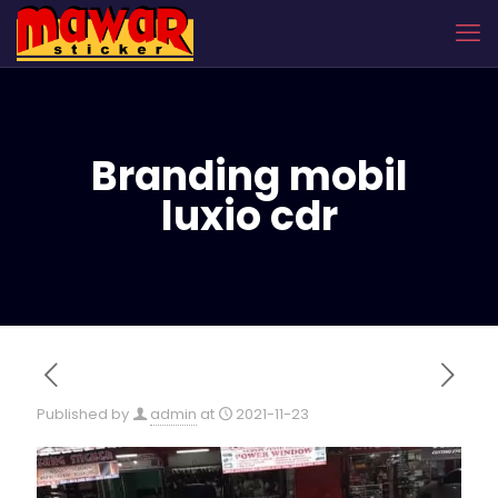
Branding mobil
luxio cdr
Published by
admin
at
2021-11-23