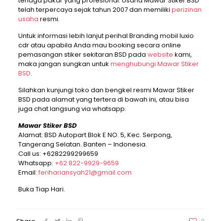
tenaga pakar yang profesional. Usaha Mawar Stiker BSD
telah terpercaya sejak tahun 2007 dan memiliki
perizinan
usaha
resmi.
Untuk informasi lebih lanjut perihal Branding mobil luxio
cdr atau apabila Anda mau booking secara online
pemasangan stiker sekitaran BSD pada
website
kami,
maka jangan sungkan untuk
menghubungi Mawar Stiker
BSD
.
Silahkan kunjungi toko dan bengkel resmi Mawar Stiker
BSD pada alamat yang tertera di bawah ini, atau bisa
juga chat langsung via whatsapp.
Mawar Stiker BSD
Alamat: BSD Autopart Blok E NO. 5, Kec. Serpong,
Tangerang Selatan. Banten – Indonesia.
Call us:
+6282299299659
Whatsapp:
+62 822-9929-9659
Email:
ferihariansyah21@gmail.com
Buka Tiap Hari.