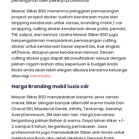
penanganan oleh pekerja profesional.
Mawar Stiker BSD menerima panggilan pemasangan
project-project sticker custom kendaraan mulai dari
stripping kendaraan untuk variasi, branding mobil / car
wrapping, cutting sticker kendaraan dinas polisi, pemda,
TNI, satpol, dan lainnya. Usaha Mawar Stiker BSD juga
berpengalaman menjalankan pemasangan cutting
sticker untuk kendaraan besar seperti bis, truk engkel,
elf/hiace, ataupun jenis kendaraan lainnya. Desain
cutting sticker juga dapat dikonsultasikan sesuai dengan
pilihan ragam bahan atau keperluan & budget Anda.
Mobil anda akan lebih elegan dibawa bersama keluarga
atau lagi
berwisata
.
Harga Branding mobil luxio cdr
Mawar Stiker BSD menyediakan berjenis-jenis variasi
merek Stiker dengan banyak alternatif warna mulai Dari
Oracal 651, Maxdecal Derek, Infinity, Teckwrap, Axevinyl,
AveryDenninson, 3M dan lain-lain. Harga bervariasi
tergantung pilihan Bahan & warna. Daya tahan stiker +/-
2 sampai 5 tahun, tergantung pemakaian. Jasa
profesional ini juga menyediakan Stiker anti Gores untuk
melindungi Body atau lebih diketahui Dengan Paint