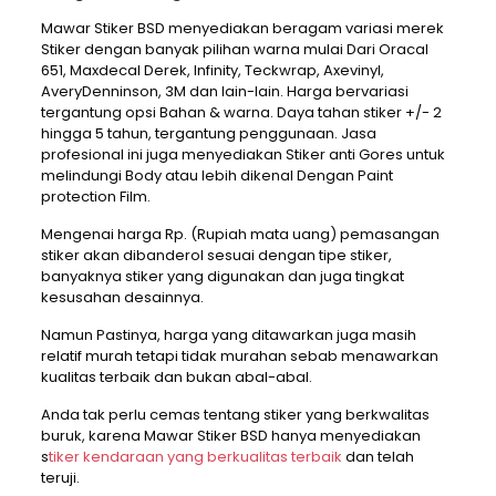
Mawar Stiker BSD menyediakan beragam variasi merek
Stiker dengan banyak pilihan warna mulai Dari Oracal
651, Maxdecal Derek, Infinity, Teckwrap, Axevinyl,
AveryDenninson, 3M dan lain-lain. Harga bervariasi
tergantung opsi Bahan & warna. Daya tahan stiker +/- 2
hingga 5 tahun, tergantung penggunaan. Jasa
profesional ini juga menyediakan Stiker anti Gores untuk
melindungi Body atau lebih dikenal Dengan Paint
protection Film.
Mengenai harga Rp. (Rupiah mata uang) pemasangan
stiker akan dibanderol sesuai dengan tipe stiker,
banyaknya stiker yang digunakan dan juga tingkat
kesusahan desainnya.
Namun Pastinya, harga yang ditawarkan juga masih
relatif murah tetapi tidak murahan sebab menawarkan
kualitas terbaik dan bukan abal-abal.
Anda tak perlu cemas tentang stiker yang berkwalitas
buruk, karena Mawar Stiker BSD hanya menyediakan
s
tiker kendaraan yang berkualitas terbaik
dan telah
teruji.