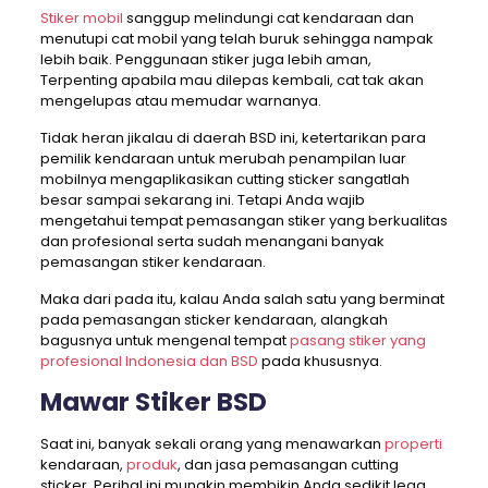
Stiker mobil
sanggup melindungi cat kendaraan dan
menutupi cat mobil yang telah buruk sehingga nampak
lebih baik. Penggunaan stiker juga lebih aman,
Terpenting apabila mau dilepas kembali, cat tak akan
mengelupas atau memudar warnanya.
Tidak heran jikalau di daerah BSD ini, ketertarikan para
pemilik kendaraan untuk merubah penampilan luar
mobilnya mengaplikasikan cutting sticker sangatlah
besar sampai sekarang ini. Tetapi Anda wajib
mengetahui tempat pemasangan stiker yang berkualitas
dan profesional serta sudah menangani banyak
pemasangan stiker kendaraan.
Maka dari pada itu, kalau Anda salah satu yang berminat
pada pemasangan sticker kendaraan, alangkah
bagusnya untuk mengenal tempat
pasang stiker yang
profesional Indonesia dan BSD
pada khususnya.
Mawar Stiker BSD
Saat ini, banyak sekali orang yang menawarkan
properti
kendaraan,
produk
, dan jasa pemasangan cutting
sticker. Perihal ini mungkin membikin Anda sedikit lega