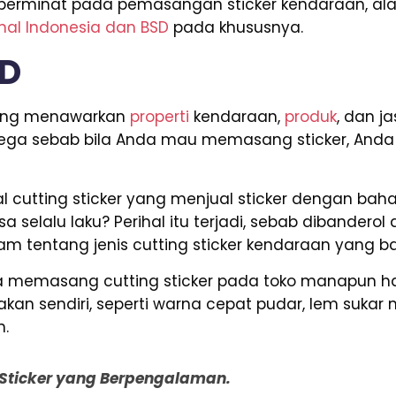
 berminat pada pemasangan sticker kendaraan, al
onal Indonesia dan BSD
pada khususnya.
SD
 yang menawarkan
properti
kendaraan,
produk
, dan j
lega sebab bila Anda mau memasang sticker, Anda
 cutting sticker yang menjual sticker dengan baha
a selalu laku? Perihal itu terjadi, sebab dibandero
m tentang jenis cutting sticker kendaraan yang ba
nda memasang cutting sticker pada toko manapun 
an sendiri, seperti warna cepat pudar, lem sukar 
n.
g Sticker yang Berpengalaman.