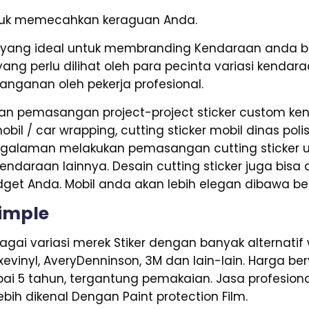
untuk memecahkan keraguan Anda.
ang ideal untuk membranding Kendaraan anda ba
yang perlu dilihat oleh para pecinta variasi kendar
anganan oleh pekerja profesional.
n pemasangan project-project sticker custom kend
il / car wrapping, cutting sticker mobil dinas polisi
ngalaman melakukan pemasangan cutting sticker un
 kendaraan lainnya. Desain cutting sticker juga bisa
dget Anda. Mobil anda akan lebih elegan dibawa b
imple
ai variasi merek Stiker dengan banyak alternatif 
Axevinyl, AveryDenninson, 3M dan lain-lain. Harga be
ai 5 tahun, tergantung pemakaian. Jasa profesional
bih dikenal Dengan Paint protection Film.