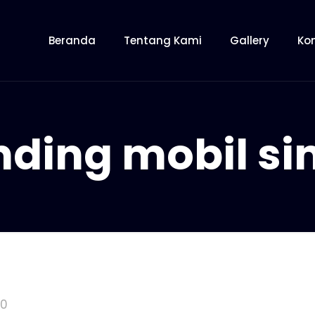
Beranda
Tentang Kami
Gallery
Ko
nding mobil si
10