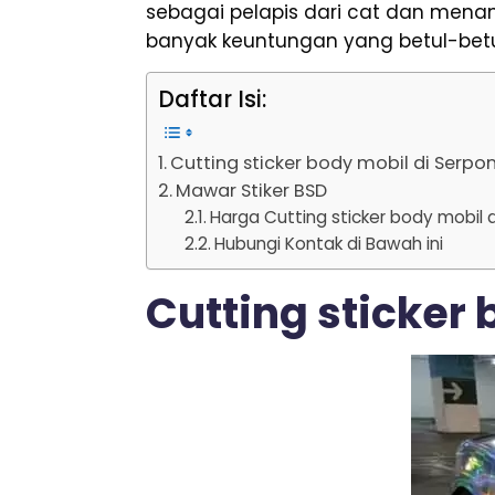
sebagai pelapis dari cat dan mena
banyak keuntungan yang betul-betu
Daftar Isi:
Cutting sticker body mobil di Serpo
Mawar Stiker BSD
Harga Cutting sticker body mobil 
Hubungi Kontak di Bawah ini
Cutting sticker