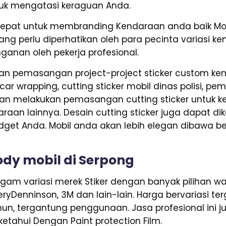
ntuk mengatasi keraguan Anda.
tepat untuk membranding Kendaraan anda baik Mob
ng perlu diperhatikan oleh para pecinta variasi 
nganan oleh pekerja profesional.
n pemasangan project-project sticker custom kend
ar wrapping, cutting sticker mobil dinas polisi, pemd
n melakukan pemasangan cutting sticker untuk kend
araan lainnya. Desain cutting sticker juga dapat di
et Anda. Mobil anda akan lebih elegan dibawa be
ody mobil di Serpong
am variasi merek Stiker dengan banyak pilihan war
 AveryDenninson, 3M dan lain-lain. Harga bervariasi 
hun, tergantung penggunaan. Jasa profesional ini j
ketahui Dengan Paint protection Film.