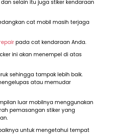
an selain itu juga stiker kendaraan
 Sedangkan cat mobil masih terjaga
repair
pada cat kendaraan Anda.
icker ini akan menempel di atas
uk sehingga tampak lebih baik.
an mengelupas atau memudar
nampilan luar mobilnya menggunakan
erah pemasangan stiker yang
an.
h baiknya untuk mengetahui tempat