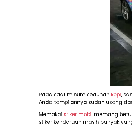
Pada saat minum seduhan
kopi
, sa
Anda tampilannya sudah usang dan ha
Memakai
stiker mobil
memang betul-b
stiker kendaraan masih banyak ya