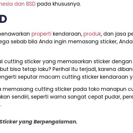
onesia dan BSD
pada khususnya.
SD
g menawarkan
properti
kendaraan,
produk
, dan jasa p
ega sebab bila Anda ingin memasang sticker, Anda
l cutting sticker yang memasarkan sticker dengan 
ut bisa tetap laku? Perihal itu terjadi, karena di
mengerti seputar macam cutting sticker kendaraan 
nda memasang cutting sticker pada toko manapun 
n sendiri, seperti warna sangat cepat pudar, pere
.
g Sticker yang Berpengalaman.