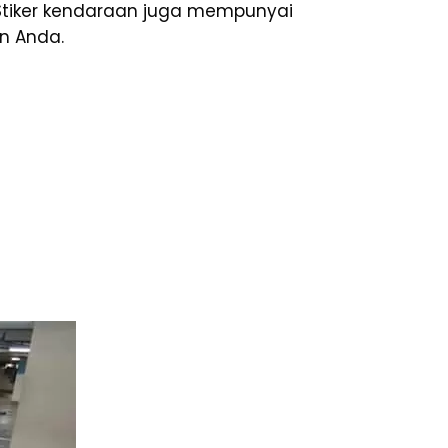
 Stiker kendaraan juga mempunyai
n Anda.