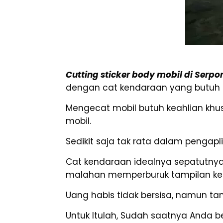
Cutting sticker body mobil di Serpo
dengan cat kendaraan yang butuh k
Mengecat mobil butuh keahlian khu
mobil.
Sedikit saja tak rata dalam pengapl
Cat kendaraan idealnya sepatutnya 
malahan memperburuk tampilan ke
Uang habis tidak bersisa, namun ta
Untuk Itulah, Sudah saatnya Anda b