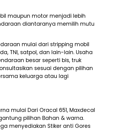
il maupun motor menjadi lebih
kendaraan diantaranya memilih mutu
araan mulai dari stripping mobil
a, TNI, satpol, dan lain-lain. Usaha
araan besar seperti bis, truk
konsultasikan sesuai dengan pilihan
rsama keluarga atau lagi
na mulai Dari Oracal 651, Maxdecal
tergantung pilihan Bahan & warna.
uga menyediakan Stiker anti Gores