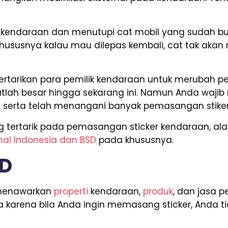
endaraan dan menutupi cat mobil yang sudah buru
 Khususnya kalau mau dilepas kembali, cat tak a
ketertarikan para pemilik kendaraan untuk merubah 
atlah besar hingga sekarang ini. Namun Anda wa
al serta telah menangani banyak pemasangan stike
ng tertarik pada pemasangan sticker kendaraan, 
nal Indonesia dan BSD
pada khususnya.
SD
g menawarkan
properti
kendaraan,
produk
, dan jasa p
 karena bila Anda ingin memasang sticker, Anda t