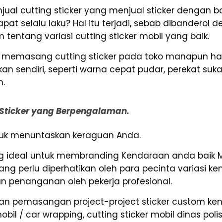
al cutting sticker yang menjual sticker dengan ba
pat selalu laku? Hal itu terjadi, sebab dibanderol 
tentang variasi cutting sticker mobil yang baik.
da memasang cutting sticker pada toko manapun h
 sendiri, seperti warna cepat pudar, perekat suka
n.
g Sticker yang Berpengalaman.
untuk menuntaskan keraguan Anda.
 ideal untuk membranding Kendaraan anda baik Mo
g perlu diperhatikan oleh para pecinta variasi k
dan penanganan oleh pekerja profesional.
n pemasangan project-project sticker custom kend
il / car wrapping, cutting sticker mobil dinas polisi