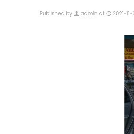
Published by
admin
at
2021-11-