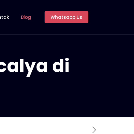
ntak
Blog
Whatsapp Us
calya di