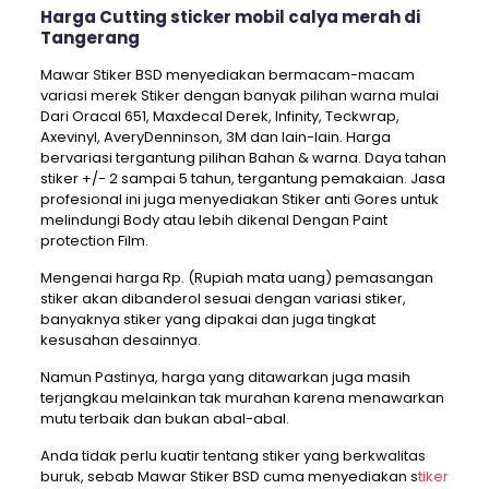
Harga Cutting sticker mobil calya merah di
Tangerang
Mawar Stiker BSD menyediakan bermacam-macam
variasi merek Stiker dengan banyak pilihan warna mulai
Dari Oracal 651, Maxdecal Derek, Infinity, Teckwrap,
Axevinyl, AveryDenninson, 3M dan lain-lain. Harga
bervariasi tergantung pilihan Bahan & warna. Daya tahan
stiker +/- 2 sampai 5 tahun, tergantung pemakaian. Jasa
profesional ini juga menyediakan Stiker anti Gores untuk
melindungi Body atau lebih dikenal Dengan Paint
protection Film.
Mengenai harga Rp. (Rupiah mata uang) pemasangan
stiker akan dibanderol sesuai dengan variasi stiker,
banyaknya stiker yang dipakai dan juga tingkat
kesusahan desainnya.
Namun Pastinya, harga yang ditawarkan juga masih
terjangkau melainkan tak murahan karena menawarkan
mutu terbaik dan bukan abal-abal.
Anda tidak perlu kuatir tentang stiker yang berkwalitas
buruk, sebab Mawar Stiker BSD cuma menyediakan s
tiker