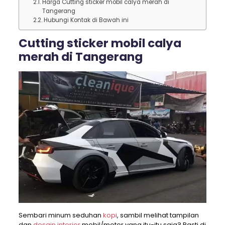
Harga Cutting sticker mobil calya merah di
Tangerang
Hubungi Kontak di Bawah ini
Cutting sticker mobil calya
merah di Tangerang
Sembari minum seduhan
kopi
, sambil melihat tampilan
dan
desain interior
mobil/motor yang itu-itu saja? Pasti di