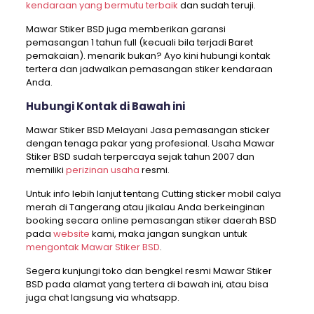
kendaraan yang bermutu terbaik
dan sudah teruji.
Mawar Stiker BSD juga memberikan garansi
pemasangan 1 tahun full (kecuali bila terjadi Baret
pemakaian). menarik bukan? Ayo kini hubungi kontak
tertera dan jadwalkan pemasangan stiker kendaraan
Anda.
Hubungi Kontak di Bawah ini
Mawar Stiker BSD Melayani Jasa pemasangan sticker
dengan tenaga pakar yang profesional. Usaha Mawar
Stiker BSD sudah terpercaya sejak tahun 2007 dan
memiliki
perizinan usaha
resmi.
Untuk info lebih lanjut tentang Cutting sticker mobil calya
merah di Tangerang atau jikalau Anda berkeinginan
booking secara online pemasangan stiker daerah BSD
pada
website
kami, maka jangan sungkan untuk
mengontak Mawar Stiker BSD
.
Segera kunjungi toko dan bengkel resmi Mawar Stiker
BSD pada alamat yang tertera di bawah ini, atau bisa
juga chat langsung via whatsapp.