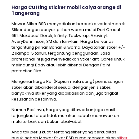
Harga Cutting sticker mobil calya orange di
Tangerang
Mawar Stiker BSD menyediakan beraneka variasi merek
Stiker dengan banyak pilihan warna mulai Dari Oracal
651, Maxdecal Derek, Infinity, Teckwrap, Axevinyl,
AveryDenninson, 3M dan lain-lain. Harga bervariasi
tergantung pilihan Bahan & warna. Daya tahan stiker +/-
2 sampai 5 tahun, tergantung penggunaan. Jasa
profesional ini juga menyediakan Stiker anti Gores untuk
melindungi Body atau lebih dikenal Dengan Paint
protection Film.
Mengenai harga Rp. (Rupiah mata uang) pemasangan
stiker akan dibanderol sesuai dengan jenis stiker,
banyaknya stiker yang diaplikasikan dan juga tingkat
kesusahan desainnya.
Namun Pastinya, harga yang ditawarkan juga masih
terjangkau tetapi tidak murahan sebab menawarkan
mutu terbaik dan bukan abal-abal.
Anda tak perlu kuatir tentang stiker yang berkualitas
buruk, sebab Mawar Stiker BSD cuma menyediakan s
tiker