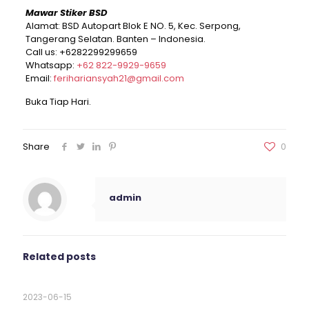
Mawar Stiker BSD
Alamat: BSD Autopart Blok E NO. 5, Kec. Serpong,
Tangerang Selatan. Banten – Indonesia.
Call us:
+6282299299659
Whatsapp:
+62 822-9929-9659
Email:
ferihariansyah21@gmail.com
Buka Tiap Hari.
Share
0
admin
Related posts
2023-06-15