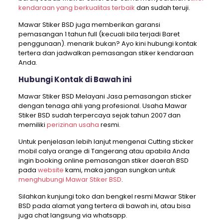
kendaraan yang berkualitas terbaik
dan sudah teruji.
Mawar Stiker BSD juga memberikan garansi
pemasangan 1 tahun full (kecuali bila terjadi Baret
penggunaan). menarik bukan? Ayo kini hubungi kontak
tertera dan jadwalkan pemasangan stiker kendaraan
Anda.
Hubungi Kontak di Bawah ini
Mawar Stiker BSD Melayani Jasa pemasangan sticker
dengan tenaga ahli yang profesional. Usaha Mawar
Stiker BSD sudah terpercaya sejak tahun 2007 dan
memiliki
perizinan usaha
resmi.
Untuk penjelasan lebih lanjut mengenai Cutting sticker
mobil calya orange di Tangerang atau apabila Anda
ingin booking online pemasangan stiker daerah BSD
pada
website
kami, maka jangan sungkan untuk
menghubungi Mawar Stiker BSD
.
Silahkan kunjungi toko dan bengkel resmi Mawar Stiker
BSD pada alamat yang tertera di bawah ini, atau bisa
juga chat langsung via whatsapp.