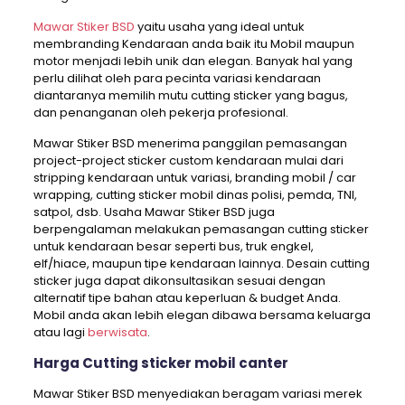
Mawar Stiker BSD
yaitu usaha yang ideal untuk
membranding Kendaraan anda baik itu Mobil maupun
motor menjadi lebih unik dan elegan. Banyak hal yang
perlu dilihat oleh para pecinta variasi kendaraan
diantaranya memilih mutu cutting sticker yang bagus,
dan penanganan oleh pekerja profesional.
Mawar Stiker BSD menerima panggilan pemasangan
project-project sticker custom kendaraan mulai dari
stripping kendaraan untuk variasi, branding mobil / car
wrapping, cutting sticker mobil dinas polisi, pemda, TNI,
satpol, dsb. Usaha Mawar Stiker BSD juga
berpengalaman melakukan pemasangan cutting sticker
untuk kendaraan besar seperti bus, truk engkel,
elf/hiace, maupun tipe kendaraan lainnya. Desain cutting
sticker juga dapat dikonsultasikan sesuai dengan
alternatif tipe bahan atau keperluan & budget Anda.
Mobil anda akan lebih elegan dibawa bersama keluarga
atau lagi
berwisata
.
Harga Cutting sticker mobil canter
Mawar Stiker BSD menyediakan beragam variasi merek