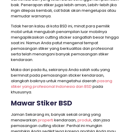
baik. Penerapan stiker juga lebih aman, Lebih-lebih jika
ingin dilepas kembali, cat tidak akan mengelupas atau
memudar warnanya.
Tidak heran kalau di kota BSD ini, minat para pemilik
mobil untuk mengubah penampilan luar mobilnya
mengaplikasikan cutting sticker sangatlah besar hingga
saat ini. Namun Anda patut mengenal tempat
pemasangan stiker yang berkualitas dan profesional
serta telah menangani banyak pemasangan stiker
kendaraan.
Maka dari pada itu, sekiranya Anda salah satu yang
berminat pada pemasangan sticker kendaraan,
alangkah baiknya untuk mengetahui daerah
pasang
stiker yang profesional Indonesia dan BSD
pada
khususnya.
Mawar Stiker BSD
Jaman Sekarang ini, banyak sekali orang yang
menawarkan
properti
kendaraan,
produk
, dan jasa
pemasangan cutting sticker. Perihal ini mungkin
membikin Anda sedikit lega karena apabila Anda mau