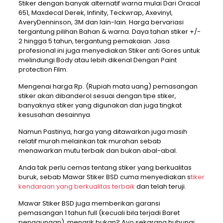
Stiker dengan banyak alternatif warna mulai Dari Oracal
651, Maxdecal Derek, Infinity, Teckwrap, Axevinyl,
AveryDenninson, 3M dan lain-lain. Harga bervariasi
tergantung pilihan Bahan & warna. Daya tahan stiker +/-
2 hingga 5 tahun, tergantung pemakaian. Jasa
profesional ini juga menyediakan Stiker anti Gores untuk
melindungi Body atau lebih dikenal Dengan Paint
protection Film.
Mengenai harga Rp. (Rupiah mata uang) pemasangan
stiker akan dibanderol sesuai dengan tipe stiker,
banyaknya stiker yang digunakan dan juga tingkat
kesusahan desainnya.
Namun Pastinya, harga yang ditawarkan juga masih
relatif murah melainkan tak murahan sebab
menawarkan mutu terbaik dan bukan abal-abal.
Anda tak perlu cemas tentang stiker yang berkualitas
buruk, sebab Mawar Stiker BSD cuma menyediakan s
tiker
kendaraan yang berkualitas terbaik
dan telah teruji.
Mawar Stiker BSD juga memberikan garansi
pemasangan 1 tahun full (kecuali bila terjadi Baret
penggunaan). menarik bukan? Ayo sekarang hubungi