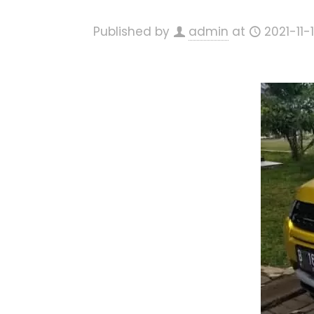
Published by
admin
at
2021-11-