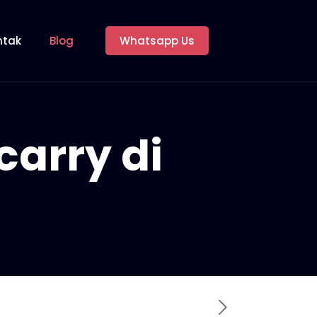
ntak
Blog
Whatsapp Us
carry di