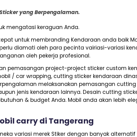
g Sticker yang Berpengalaman.
ntuk mengatasi keraguan Anda.
tepat untuk membranding Kendaraan anda baik Mo
perlu diamati oleh para pecinta vairiasi-variasi 
anganan oleh pekerja profesional.
n pemasangan project-project sticker custom kend
bil / car wrapping, cutting sticker kendaraan dinas p
 berpengalaman melaksanakan pemasangan cutting 
 maupun jenis kendaraan lainnya. Desain cutting stic
utuhan & budget Anda. Mobil anda akan lebih el
obil carry di Tangerang
ka variasi merek Stiker dengan banyak alternatif 