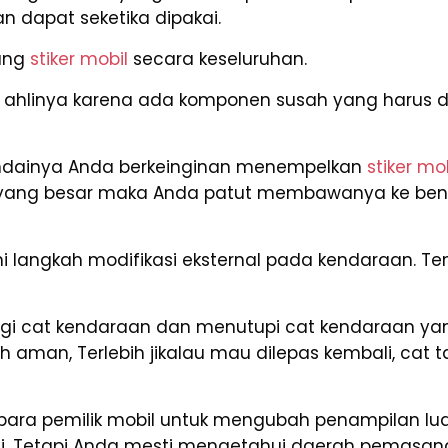
n dapat seketika dipakai.
ang
stiker mobil
secara keseluruhan.
linya karena ada komponen susah yang harus dip
ndainya Anda berkeinginan menempelkan
stiker mo
t yang besar maka Anda patut membawanya ke be
 langkah modifikasi eksternal pada kendaraan. Ten
gi cat kendaraan dan menutupi cat kendaraan yang
ebih aman, Terlebih jikalau mau dilepas kembali, ca
at para pemilik mobil untuk mengubah penampilan lu
ni. Tetapi Anda mesti mengetahui daerah pemasang