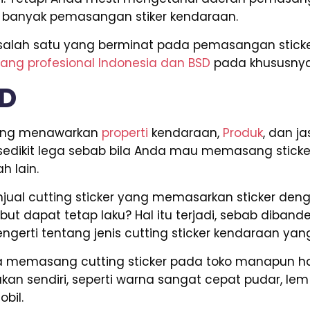
 banyak pemasangan stiker kendaraan.
 salah satu yang berminat pada pemasangan sticke
yang profesional Indonesia dan BSD
pada khususnya
SD
 yang menawarkan
properti
kendaraan,
Produk
, dan j
edikit lega sebab bila Anda mau memasang sticker
h lain.
ual cutting sticker yang memasarkan sticker deng
but dapat tetap laku? Hal itu terjadi, sebab diban
ngerti tentang jenis cutting sticker kendaraan yang
nda memasang cutting sticker pada toko manapun 
n sendiri, seperti warna sangat cepat pudar, lem 
bil.