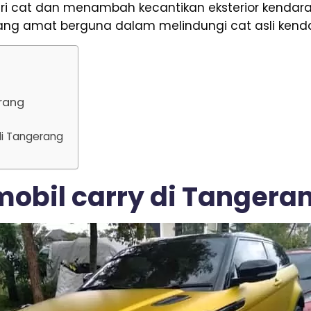
ari cat dan menambah kecantikan eksterior kendar
ang amat berguna dalam melindungi cat asli kend
erang
 di Tangerang
 mobil carry di Tangera