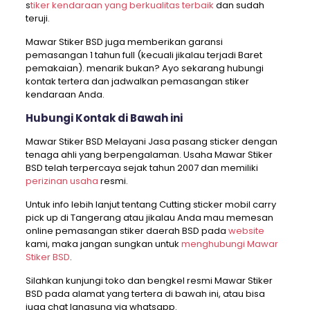
s
tiker kendaraan yang berkualitas terbaik
dan sudah
teruji.
Mawar Stiker BSD juga memberikan garansi
pemasangan 1 tahun full (kecuali jikalau terjadi Baret
pemakaian). menarik bukan? Ayo sekarang hubungi
kontak tertera dan jadwalkan pemasangan stiker
kendaraan Anda.
Hubungi Kontak di Bawah ini
Mawar Stiker BSD Melayani Jasa pasang sticker dengan
tenaga ahli yang berpengalaman. Usaha Mawar Stiker
BSD telah terpercaya sejak tahun 2007 dan memiliki
perizinan usaha
resmi.
Untuk info lebih lanjut tentang Cutting sticker mobil carry
pick up di Tangerang atau jikalau Anda mau memesan
online pemasangan stiker daerah BSD pada
website
kami, maka jangan sungkan untuk
menghubungi Mawar
Stiker BSD
.
Silahkan kunjungi toko dan bengkel resmi Mawar Stiker
BSD pada alamat yang tertera di bawah ini, atau bisa
juga chat langsung via whatsapp.