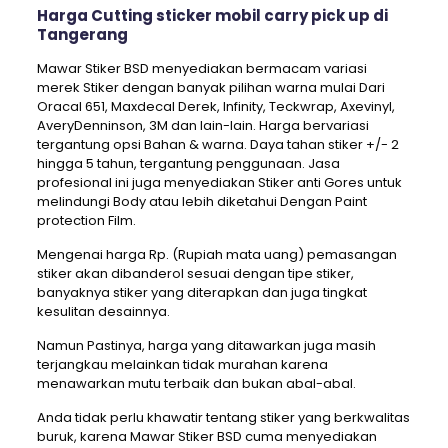
Harga Cutting sticker mobil carry pick up di
Tangerang
Mawar Stiker BSD menyediakan bermacam variasi
merek Stiker dengan banyak pilihan warna mulai Dari
Oracal 651, Maxdecal Derek, Infinity, Teckwrap, Axevinyl,
AveryDenninson, 3M dan lain-lain. Harga bervariasi
tergantung opsi Bahan & warna. Daya tahan stiker +/- 2
hingga 5 tahun, tergantung penggunaan. Jasa
profesional ini juga menyediakan Stiker anti Gores untuk
melindungi Body atau lebih diketahui Dengan Paint
protection Film.
Mengenai harga Rp. (Rupiah mata uang) pemasangan
stiker akan dibanderol sesuai dengan tipe stiker,
banyaknya stiker yang diterapkan dan juga tingkat
kesulitan desainnya.
Namun Pastinya, harga yang ditawarkan juga masih
terjangkau melainkan tidak murahan karena
menawarkan mutu terbaik dan bukan abal-abal.
Anda tidak perlu khawatir tentang stiker yang berkwalitas
buruk, karena Mawar Stiker BSD cuma menyediakan