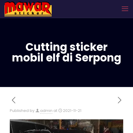
Cutting sticker
mobil elf di Serpong
Published by
admin
at
2021-11-21