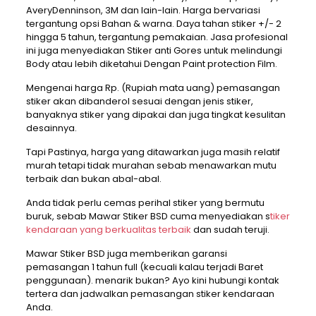
AveryDenninson, 3M dan lain-lain. Harga bervariasi
tergantung opsi Bahan & warna. Daya tahan stiker +/- 2
hingga 5 tahun, tergantung pemakaian. Jasa profesional
ini juga menyediakan Stiker anti Gores untuk melindungi
Body atau lebih diketahui Dengan Paint protection Film.
Mengenai harga Rp. (Rupiah mata uang) pemasangan
stiker akan dibanderol sesuai dengan jenis stiker,
banyaknya stiker yang dipakai dan juga tingkat kesulitan
desainnya.
Tapi Pastinya, harga yang ditawarkan juga masih relatif
murah tetapi tidak murahan sebab menawarkan mutu
terbaik dan bukan abal-abal.
Anda tidak perlu cemas perihal stiker yang bermutu
buruk, sebab Mawar Stiker BSD cuma menyediakan s
tiker
kendaraan yang berkualitas terbaik
dan sudah teruji.
Mawar Stiker BSD juga memberikan garansi
pemasangan 1 tahun full (kecuali kalau terjadi Baret
penggunaan). menarik bukan? Ayo kini hubungi kontak
tertera dan jadwalkan pemasangan stiker kendaraan
Anda.