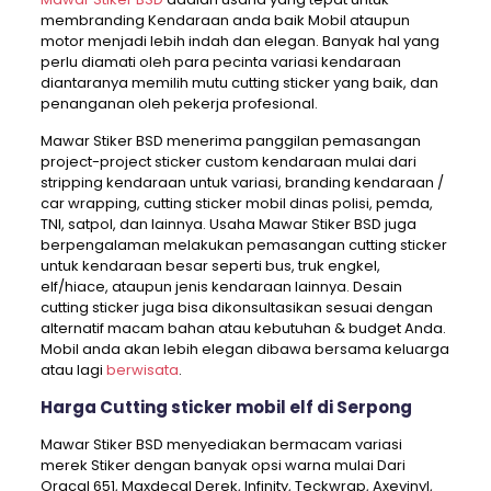
membranding Kendaraan anda baik Mobil ataupun
motor menjadi lebih indah dan elegan. Banyak hal yang
perlu diamati oleh para pecinta variasi kendaraan
diantaranya memilih mutu cutting sticker yang baik, dan
penanganan oleh pekerja profesional.
Mawar Stiker BSD menerima panggilan pemasangan
project-project sticker custom kendaraan mulai dari
stripping kendaraan untuk variasi, branding kendaraan /
car wrapping, cutting sticker mobil dinas polisi, pemda,
TNI, satpol, dan lainnya. Usaha Mawar Stiker BSD juga
berpengalaman melakukan pemasangan cutting sticker
untuk kendaraan besar seperti bus, truk engkel,
elf/hiace, ataupun jenis kendaraan lainnya. Desain
cutting sticker juga bisa dikonsultasikan sesuai dengan
alternatif macam bahan atau kebutuhan & budget Anda.
Mobil anda akan lebih elegan dibawa bersama keluarga
atau lagi
berwisata
.
Harga Cutting sticker mobil elf di Serpong
Mawar Stiker BSD menyediakan bermacam variasi
merek Stiker dengan banyak opsi warna mulai Dari
Oracal 651, Maxdecal Derek, Infinity, Teckwrap, Axevinyl,