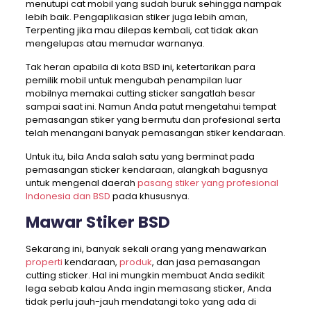
menutupi cat mobil yang sudah buruk sehingga nampak
lebih baik. Pengaplikasian stiker juga lebih aman,
Terpenting jika mau dilepas kembali, cat tidak akan
mengelupas atau memudar warnanya.
Tak heran apabila di kota BSD ini, ketertarikan para
pemilik mobil untuk mengubah penampilan luar
mobilnya memakai cutting sticker sangatlah besar
sampai saat ini. Namun Anda patut mengetahui tempat
pemasangan stiker yang bermutu dan profesional serta
telah menangani banyak pemasangan stiker kendaraan.
Untuk itu, bila Anda salah satu yang berminat pada
pemasangan sticker kendaraan, alangkah bagusnya
untuk mengenal daerah
pasang stiker yang profesional
Indonesia dan BSD
pada khususnya.
Mawar Stiker BSD
Sekarang ini, banyak sekali orang yang menawarkan
properti
kendaraan,
produk
, dan jasa pemasangan
cutting sticker. Hal ini mungkin membuat Anda sedikit
lega sebab kalau Anda ingin memasang sticker, Anda
tidak perlu jauh-jauh mendatangi toko yang ada di