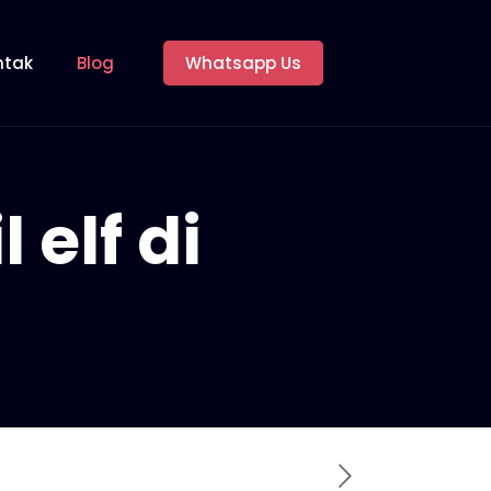
ntak
Blog
Whatsapp Us
 elf di