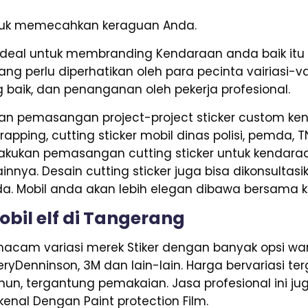
untuk memecahkan keraguan Anda.
deal untuk membranding Kendaraan anda baik itu 
g perlu diperhatikan oleh para pecinta vairiasi-v
ng baik, dan penanganan oleh pekerja profesional.
n pemasangan project-project sticker custom kend
rapping, cutting sticker mobil dinas polisi, pemda, 
kukan pemasangan cutting sticker untuk kendaraan b
ainnya. Desain cutting sticker juga bisa dikonsult
a. Mobil anda akan lebih elegan dibawa bersama k
obil elf di Tangerang
acam variasi merek Stiker dengan banyak opsi warn
 AveryDenninson, 3M dan lain-lain. Harga bervariasi 
hun, tergantung pemakaian. Jasa profesional ini ju
kenal Dengan Paint protection Film.