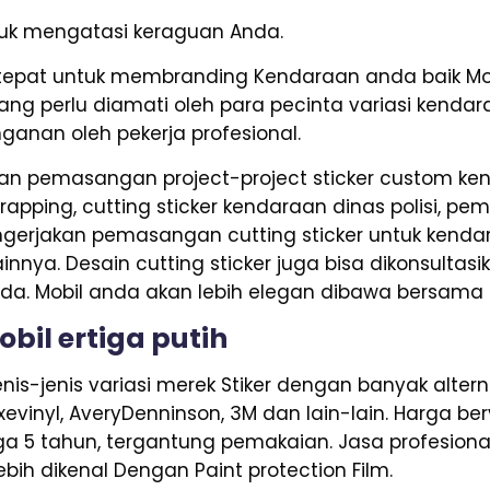
ntuk mengatasi keraguan Anda.
tepat untuk membranding Kendaraan anda baik Mob
ng perlu diamati oleh para pecinta variasi kenda
nganan oleh pekerja profesional.
n pemasangan project-project sticker custom kend
rapping, cutting sticker kendaraan dinas polisi, pem
erjakan pemasangan cutting sticker untuk kendaraa
innya. Desain cutting sticker juga bisa dikonsultas
a. Mobil anda akan lebih elegan dibawa bersama 
bil ertiga putih
is-jenis variasi merek Stiker dengan banyak alterna
Axevinyl, AveryDenninson, 3M dan lain-lain. Harga be
ga 5 tahun, tergantung pemakaian. Jasa profesional
bih dikenal Dengan Paint protection Film.