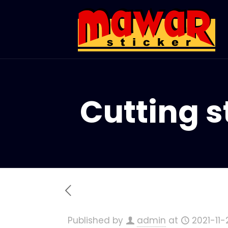
Cutting s
Published by
admin
at
2021-11-