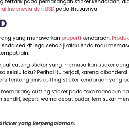
yang tertarik pada pemasangan sticker kendaraan, 
nal Indonesia dan BSD
pada khususnya.
SD
i orang yang menawarkan
properti
kendaraan,
Produk
in Anda sedikit lega sebab jikalau Anda mau memasa
empat lain.
ual cutting sticker yang memasarkan sticker deng
a selalu laku? Perihal itu terjadi, karena dibander
ti tentang jenis cutting sticker kendaraan yang ba
da memasang cutting sticker pada toko manapun h
sendiri, seperti warna cepat pudar, lem sukar meng
g Sticker yang Berpengalaman.