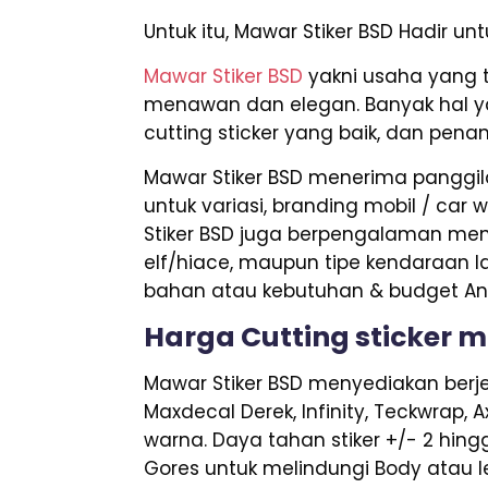
Untuk itu, Mawar Stiker BSD Hadir u
Mawar Stiker BSD
yakni usaha yang 
menawan dan elegan. Banyak hal ya
cutting sticker yang baik, dan pena
Mawar Stiker BSD menerima panggila
untuk variasi, branding mobil / car w
Stiker BSD juga berpengalaman meng
elf/hiace, maupun tipe kendaraan la
bahan atau kebutuhan & budget And
Harga Cutting sticker mo
Mawar Stiker BSD menyediakan berjen
Maxdecal Derek, Infinity, Teckwrap, 
warna. Daya tahan stiker +/- 2 hing
Gores untuk melindungi Body atau le