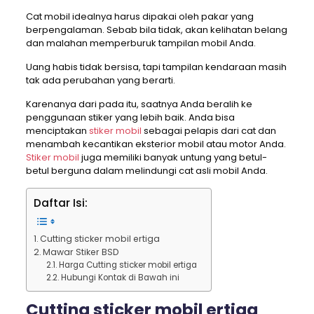
Cat mobil idealnya harus dipakai oleh pakar yang
berpengalaman. Sebab bila tidak, akan kelihatan belang
dan malahan memperburuk tampilan mobil Anda.
Uang habis tidak bersisa, tapi tampilan kendaraan masih
tak ada perubahan yang berarti.
Karenanya dari pada itu, saatnya Anda beralih ke
penggunaan stiker yang lebih baik. Anda bisa
menciptakan
stiker mobil
sebagai pelapis dari cat dan
menambah kecantikan eksterior mobil atau motor Anda.
Stiker mobil
juga memiliki banyak untung yang betul-
betul berguna dalam melindungi cat asli mobil Anda.
Daftar Isi:
Cutting sticker mobil ertiga
Mawar Stiker BSD
Harga Cutting sticker mobil ertiga
Hubungi Kontak di Bawah ini
Cutting sticker mobil ertiga