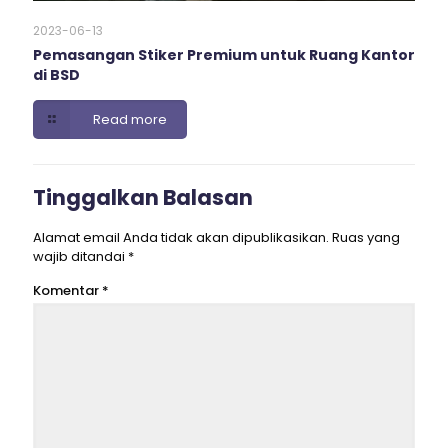
2023-06-13
Pemasangan Stiker Premium untuk Ruang Kantor
di BSD
Read more
Tinggalkan Balasan
Alamat email Anda tidak akan dipublikasikan.
Ruas yang
wajib ditandai
*
Komentar
*