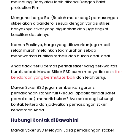
melindungi Body atau lebih dikenal Dengan Paint
protection Film.
Mengenai harga Rp. (Rupiah mata uang) pemasangan
stiker akan dibanderol sesuai dengan variasi stiker,
banyaknya stiker yang digunakan dan juga tingkat
kesulitan desainnya.
Namun Pastinya, harga yang ditawarkan juga masih
relatif murah melainkan tak murahan sebab
menawarkan kualitas terbaik dan bukan abal-abal.
Anda tidak perlu cemas perihal stiker yang berkwalitas
buruk, sebab Mawar Stiker BSD cuma menyediakan s
tiker
kendaraan yang bermutu terbaik
dan telah teruji.
Mawar Stiker BSD juga memberikan garansi
pemasangan 1 tahun full (kecuali apabila terjadi Baret
pemakaian). menarik bukan? Ayo sekarang hubungi
kontak tertera dan jadwalkan pemasangan stiker
kendaraan Anda.
Hubungi Kontak di Bawah ini
Mawar Stiker BSD Melayani Jasa pemasangan sticker