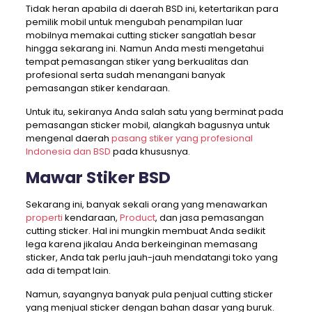
Tidak heran apabila di daerah BSD ini, ketertarikan para
pemilik mobil untuk mengubah penampilan luar
mobilnya memakai cutting sticker sangatlah besar
hingga sekarang ini. Namun Anda mesti mengetahui
tempat pemasangan stiker yang berkualitas dan
profesional serta sudah menangani banyak
pemasangan stiker kendaraan.
Untuk itu, sekiranya Anda salah satu yang berminat pada
pemasangan sticker mobil, alangkah bagusnya untuk
mengenal daerah
pasang stiker yang profesional
Indonesia dan BSD
pada khususnya.
Mawar Stiker BSD
Sekarang ini, banyak sekali orang yang menawarkan
properti
kendaraan,
Product
, dan jasa pemasangan
cutting sticker. Hal ini mungkin membuat Anda sedikit
lega karena jikalau Anda berkeinginan memasang
sticker, Anda tak perlu jauh-jauh mendatangi toko yang
ada di tempat lain.
Namun, sayangnya banyak pula penjual cutting sticker
yang menjual sticker dengan bahan dasar yang buruk.