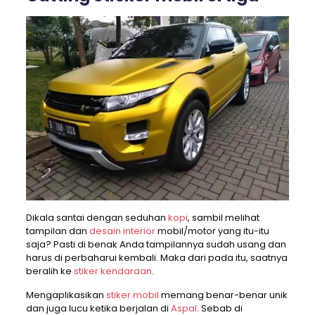
Dikala santai dengan seduhan
kopi
, sambil melihat
tampilan dan
desain interior
mobil/motor yang itu-itu
saja? Pasti di benak Anda tampilannya sudah usang dan
harus di perbaharui kembali. Maka dari pada itu, saatnya
beralih ke
stiker kendaraan
.
Mengaplikasikan
stiker mobil
memang benar-benar unik
dan juga lucu ketika berjalan di
Aspal
. Sebab di