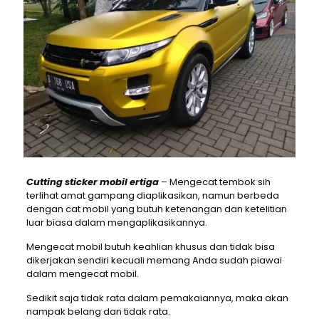
Cutting sticker mobil ertiga
– Mengecat tembok sih
terlihat amat gampang diaplikasikan, namun berbeda
dengan cat mobil yang butuh ketenangan dan ketelitian
luar biasa dalam mengaplikasikannya.
Mengecat mobil butuh keahlian khusus dan tidak bisa
dikerjakan sendiri kecuali memang Anda sudah piawai
dalam mengecat mobil.
Sedikit saja tidak rata dalam pemakaiannya, maka akan
nampak belang dan tidak rata.