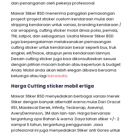
dan penanganan oleh pekerja profesional.
Mawar Stiker BSD menerima panggilan pemasangan
project-project sticker custom kendaraan mulai dari
stripping kendaraan untuk variasi, branding kendaraan /
car wrapping, cutting sticker mobil dinas polisi, pemda,
TNI, satpol, dan sebagainya. Usaha Mawar Stiker BSD
juga berpengalaman melaksanakan pemasangan
cutting sticker untuk kendaraan besar seperti bus, truk
engkel, elf/hiace, ataupun jenis kendaraan lainnya.
Desain cutting sticker juga bisa dikonsultasikan sesuai
dengan pilihan macam bahan atau keperluan & budget
Anda. Mobil anda akan lebih elegan dibawa bersama
keluarga atau lagi
berwisata
.
Harga Cutting sticker mobil ertiga
Mawar Stiker BSD menyediakan berbagai variasi merek
Stiker dengan banyak alternatif warna mulai Dari Oracal
651, Maxdecal Derek, Infinity, Teckwrap, Axevinyl,
AveryDenninson, 3M dan lain-lain. Harga bervariasi
tergantung opsi Bahan & warna. Daya tahan stiker +/- 2
sampai 5 tahun, tergantung penggunaan. Jasa
profesional ini juga menyediakan Stiker anti Gores untuk