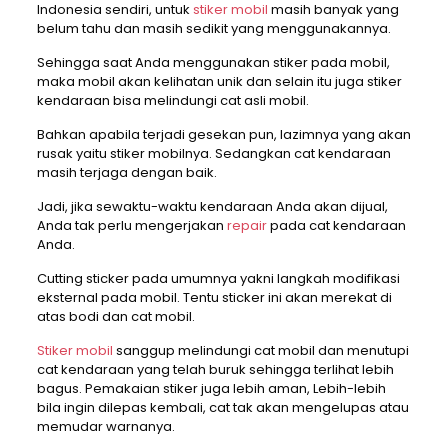
Indonesia sendiri, untuk
stiker mobil
masih banyak yang
belum tahu dan masih sedikit yang menggunakannya.
Sehingga saat Anda menggunakan stiker pada mobil,
maka mobil akan kelihatan unik dan selain itu juga stiker
kendaraan bisa melindungi cat asli mobil.
Bahkan apabila terjadi gesekan pun, lazimnya yang akan
rusak yaitu stiker mobilnya. Sedangkan cat kendaraan
masih terjaga dengan baik.
Jadi, jika sewaktu-waktu kendaraan Anda akan dijual,
Anda tak perlu mengerjakan
repair
pada cat kendaraan
Anda.
Cutting sticker pada umumnya yakni langkah modifikasi
eksternal pada mobil. Tentu sticker ini akan merekat di
atas bodi dan cat mobil.
Stiker mobil
sanggup melindungi cat mobil dan menutupi
cat kendaraan yang telah buruk sehingga terlihat lebih
bagus. Pemakaian stiker juga lebih aman, Lebih-lebih
bila ingin dilepas kembali, cat tak akan mengelupas atau
memudar warnanya.