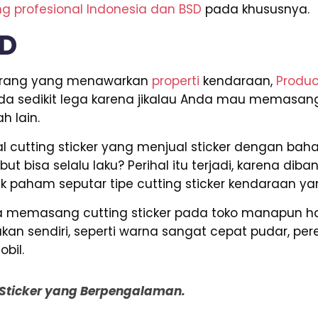
ng profesional Indonesia dan BSD
pada khususnya.
SD
i orang yang menawarkan
properti
kendaraan,
Produc
nda sedikit lega karena jikalau Anda mau memasang 
h lain.
 cutting sticker yang menjual sticker dengan baha
ut bisa selalu laku? Perihal itu terjadi, karena d
tak paham seputar tipe cutting sticker kendaraan y
nda memasang cutting sticker pada toko manapun 
n sendiri, seperti warna sangat cepat pudar, per
bil.
g Sticker yang Berpengalaman.