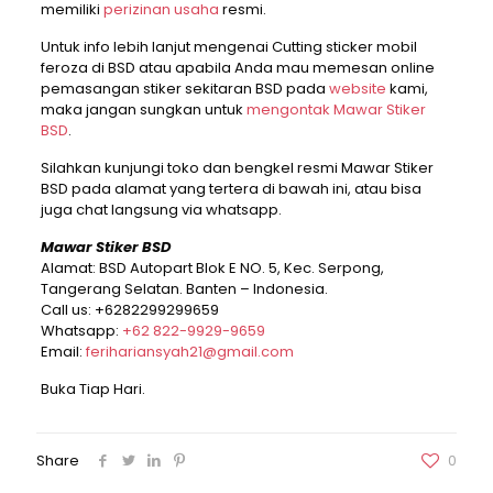
memiliki
perizinan usaha
resmi.
Untuk info lebih lanjut mengenai Cutting sticker mobil
feroza di BSD atau apabila Anda mau memesan online
pemasangan stiker sekitaran BSD pada
website
kami,
maka jangan sungkan untuk
mengontak Mawar Stiker
BSD
.
Silahkan kunjungi toko dan bengkel resmi Mawar Stiker
BSD pada alamat yang tertera di bawah ini, atau bisa
juga chat langsung via whatsapp.
Mawar Stiker BSD
Alamat: BSD Autopart Blok E NO. 5, Kec. Serpong,
Tangerang Selatan. Banten – Indonesia.
Call us:
+6282299299659
Whatsapp:
+62 822-9929-9659
Email:
ferihariansyah21@gmail.com
Buka Tiap Hari.
Share
0