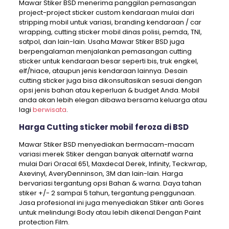
Mawar Stiker BSD menerima panggilan pemasangan
project-project sticker custom kendaraan mulai dari
stripping mobil untuk variasi, branding kendaraan / car
wrapping, cutting sticker mobil dinas polisi, pemda, TNI,
satpol, dan lain-lain. Usaha Mawar Stiker BSD juga
berpengalaman menjalankan pemasangan cutting
sticker untuk kendaraan besar seperti bis, truk engkel,
elf/hiace, ataupun jenis kendaraan lainnya. Desain
cutting sticker juga bisa dikonsultasikan sesuai dengan
opsi jenis bahan atau keperluan & budget Anda. Mobil
anda akan lebih elegan dibawa bersama keluarga atau
lagi
berwisata
.
Harga Cutting sticker mobil feroza di BSD
Mawar Stiker BSD menyediakan bermacam-macam
variasi merek Stiker dengan banyak alternatif warna
mulai Dari Oracal 651, Maxdecal Derek, Infinity, Teckwrap,
Axevinyl, AveryDenninson, 3M dan lain-lain. Harga
bervariasi tergantung opsi Bahan & warna. Daya tahan
stiker +/- 2 sampai 5 tahun, tergantung penggunaan.
Jasa profesional ini juga menyediakan Stiker anti Gores
untuk melindungi Body atau lebih dikenal Dengan Paint
protection Film.