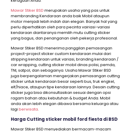
keraguan Anda.
Mawar Stiker BSD
merupakan usaha yang pas untuk
membranding Kendaraan anda baik Mobil ataupun
motor menjadi lebih indah dan elegan. Banyak hal yang
perlu diperhatikan oleh para pecinta vairiasi-variasi
kendaraan diantaranya memilih mutu cutting sticker
yang bagus, dan penanganan oleh pekerja profesional.
Mawar Stiker BSD menerima panggilan pemasangan
project-project sticker custom kendaraan mulai dari
stripping kendaraan untuk variasi, branding kendaraan /
car wrapping, cutting sticker mobil dinas polisi, pemda,
TNI, satpol, dan sebagainya. Usaha Mawar Stiker BSD
juga berpengalaman mengerjakan pemasangan cutting
sticker untuk kendaraan besar seperti bus, truk engkel,
elf/hiace, ataupun tipe kendaraan lainnya. Desain cutting
sticker juga bisa dikonsultasikan sesuai dengan opsi
ragam bahan atau kebutuhan & budget Anda. Mobil
anda akan lebih elegan dibawa bersama keluarga atau
lagi
berwisata
.
Harga Cutting sticker mobil ford fiesta di BSD
Mawar Stiker BSD menyediakan bermacam-macam