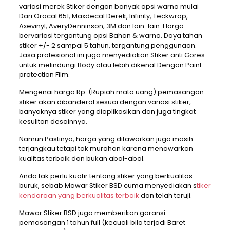
variasi merek Stiker dengan banyak opsi warna mulai
Dari Oracal 651, Maxdecal Derek, Infinity, Teckwrap,
Axevinyl, AveryDenninson, 3M dan lain-lain. Harga
bervariasi tergantung opsi Bahan & warna. Daya tahan
stiker +/- 2 sampai 5 tahun, tergantung penggunaan.
Jasa profesional ini juga menyediakan Stiker anti Gores
untuk melindungi Body atau lebih dikenal Dengan Paint
protection Film.
Mengenai harga Rp. (Rupiah mata uang) pemasangan
stiker akan dibanderol sesuai dengan variasi stiker,
banyaknya stiker yang diaplikasikan dan juga tingkat
kesulitan desainnya.
Namun Pastinya, harga yang ditawarkan juga masih
terjangkau tetapi tak murahan karena menawarkan
kualitas terbaik dan bukan abal-abal.
Anda tak perlu kuatir tentang stiker yang berkualitas
buruk, sebab Mawar Stiker BSD cuma menyediakan s
tiker
kendaraan yang berkualitas terbaik
dan telah teruji.
Mawar Stiker BSD juga memberikan garansi
pemasangan 1 tahun full (kecuali bila terjadi Baret