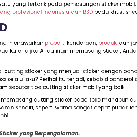
 satu yang tertarik pada pemasangan sticker mobil
yang profesional Indonesia dan BSD
pada khususnya
SD
 yang menawarkan
properti
kendaraan,
produk
, dan j
lega karena jika Anda ingin memasang sticker, And
 cutting sticker yang menjual sticker dengan baha
a selalu laku? Perihal itu terjadi, sebab dibandero
m seputar tipe cutting sticker mobil yang baik.
da memasang cutting sticker pada toko manapun c
kan sendiri, seperti warna sangat cepat pudar, le
bil.
g Sticker yang Berpengalaman.