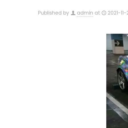
Published by
admin
at
2021-11-