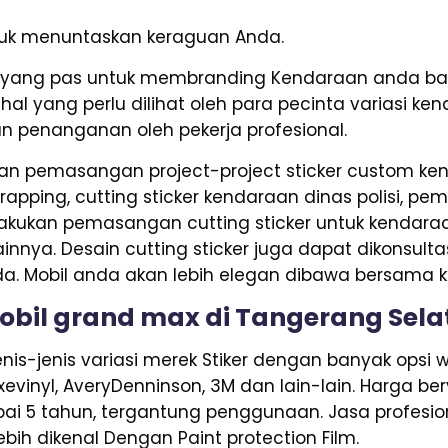
untuk menuntaskan keraguan Anda.
ang pas untuk membranding Kendaraan anda baik
al yang perlu dilihat oleh para pecinta variasi k
dan penanganan oleh pekerja profesional.
n pemasangan project-project sticker custom kend
rapping, cutting sticker kendaraan dinas polisi, pem
kukan pemasangan cutting sticker untuk kendaraan b
innya. Desain cutting sticker juga dapat dikonsulta
a. Mobil anda akan lebih elegan dibawa bersama k
mobil grand max di Tangerang Sel
is-jenis variasi merek Stiker dengan banyak opsi w
Axevinyl, AveryDenninson, 3M dan lain-lain. Harga b
ai 5 tahun, tergantung penggunaan. Jasa profesion
bih dikenal Dengan Paint protection Film.