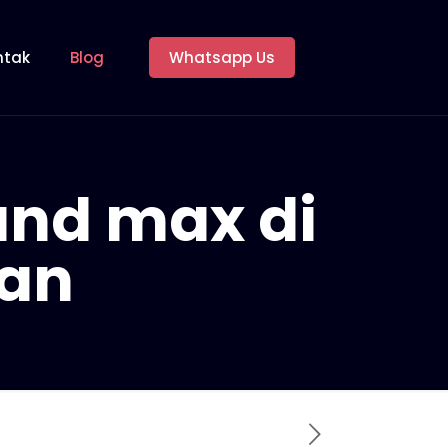
ntak
Blog
Whatsapp Us
and max di
tan