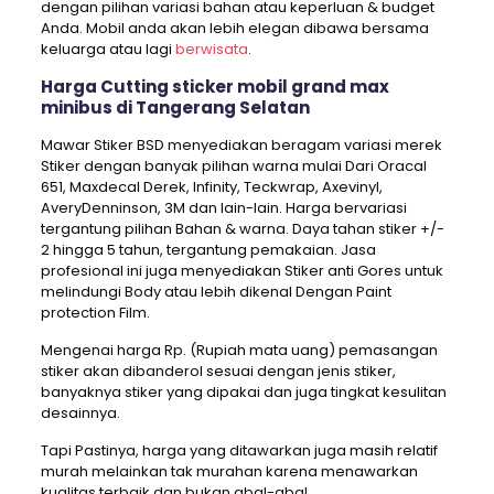
dengan pilihan variasi bahan atau keperluan & budget
Anda. Mobil anda akan lebih elegan dibawa bersama
keluarga atau lagi
berwisata
.
Harga Cutting sticker mobil grand max
minibus di Tangerang Selatan
Mawar Stiker BSD menyediakan beragam variasi merek
Stiker dengan banyak pilihan warna mulai Dari Oracal
651, Maxdecal Derek, Infinity, Teckwrap, Axevinyl,
AveryDenninson, 3M dan lain-lain. Harga bervariasi
tergantung pilihan Bahan & warna. Daya tahan stiker +/-
2 hingga 5 tahun, tergantung pemakaian. Jasa
profesional ini juga menyediakan Stiker anti Gores untuk
melindungi Body atau lebih dikenal Dengan Paint
protection Film.
Mengenai harga Rp. (Rupiah mata uang) pemasangan
stiker akan dibanderol sesuai dengan jenis stiker,
banyaknya stiker yang dipakai dan juga tingkat kesulitan
desainnya.
Tapi Pastinya, harga yang ditawarkan juga masih relatif
murah melainkan tak murahan karena menawarkan
kualitas terbaik dan bukan abal-abal.