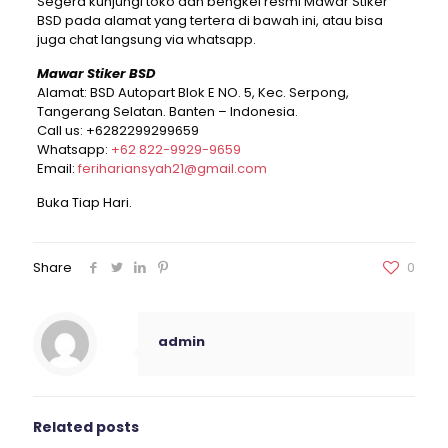
Segera kunjungi toko dan bengkel resmi Mawar Stiker
BSD pada alamat yang tertera di bawah ini, atau bisa
juga chat langsung via whatsapp.
Mawar Stiker BSD
Alamat: BSD Autopart Blok E NO. 5, Kec. Serpong,
Tangerang Selatan. Banten – Indonesia.
Call us:
+6282299299659
Whatsapp:
+62 822-9929-9659
Email:
ferihariansyah21@gmail.com
Buka Tiap Hari.
Share
0
admin
Related posts