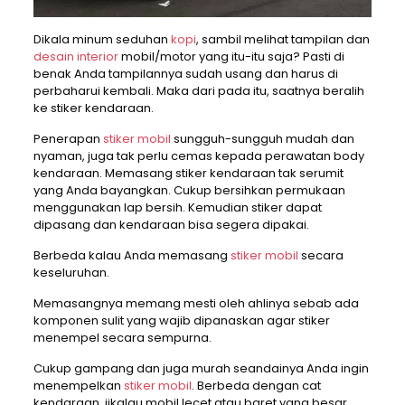
Dikala minum seduhan
kopi
, sambil melihat tampilan dan
desain interior
mobil/motor yang itu-itu saja? Pasti di
benak Anda tampilannya sudah usang dan harus di
perbaharui kembali. Maka dari pada itu, saatnya beralih
ke stiker kendaraan.
Penerapan
stiker mobil
sungguh-sungguh mudah dan
nyaman, juga tak perlu cemas kepada perawatan body
kendaraan. Memasang stiker kendaraan tak serumit
yang Anda bayangkan. Cukup bersihkan permukaan
menggunakan lap bersih. Kemudian stiker dapat
dipasang dan kendaraan bisa segera dipakai.
Berbeda kalau Anda memasang
stiker mobil
secara
keseluruhan.
Memasangnya memang mesti oleh ahlinya sebab ada
komponen sulit yang wajib dipanaskan agar stiker
menempel secara sempurna.
Cukup gampang dan juga murah seandainya Anda ingin
menempelkan
stiker mobil
. Berbeda dengan cat
kendaraan, jikalau mobil lecet atau baret yang besar