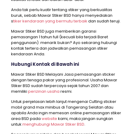
Anda tak perlu kuatir tentang stiker yang berkualitas
buruk, sebab Mawar Stiker BSD hanya menyediakan
s
tiker kendaraan yang bermutu terbaik
dan sudah teruji.
Mawar Stiker BSD juga memberikan garansi
pemasangan 1 tahun full (kecuali bila terjadi Baret
penggunaan). menarik bukan? Ayo sekarang hubungi
kontak tertera dan jadwalkan pemasangan stiker
kendaraan Anda.
Hubungi Kontak di Bawah ini
Mawar Stiker BSD Melayani Jasa pemasangan sticker
dengan tenaga pakar yang profesional. Usaha Mawar
Stiker BSD sudah terpercaya sejak tahun 2007 dan
memiliki
perizinan usaha
resmi.
Untuk penjelasan lebih lanjut mengenai Cutting sticker
mobil grand max minibus di Tangerang Selatan atau
apabila Anda ingin memesan online pemasangan stiker
area BSD pada
website
kami, maka jangan sungkan
untuk
menghubungi Mawar Stiker BSD
.