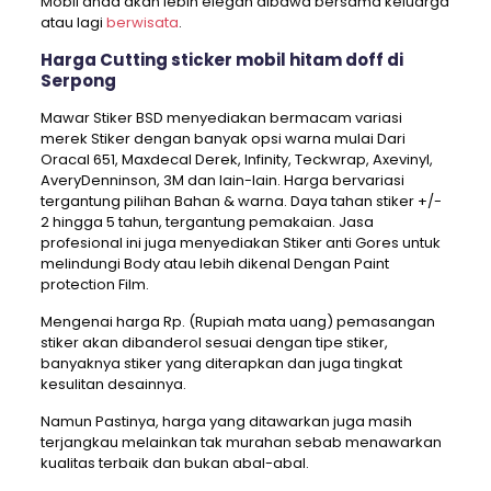
Mobil anda akan lebih elegan dibawa bersama keluarga
atau lagi
berwisata
.
Harga Cutting sticker mobil hitam doff di
Serpong
Mawar Stiker BSD menyediakan bermacam variasi
merek Stiker dengan banyak opsi warna mulai Dari
Oracal 651, Maxdecal Derek, Infinity, Teckwrap, Axevinyl,
AveryDenninson, 3M dan lain-lain. Harga bervariasi
tergantung pilihan Bahan & warna. Daya tahan stiker +/-
2 hingga 5 tahun, tergantung pemakaian. Jasa
profesional ini juga menyediakan Stiker anti Gores untuk
melindungi Body atau lebih dikenal Dengan Paint
protection Film.
Mengenai harga Rp. (Rupiah mata uang) pemasangan
stiker akan dibanderol sesuai dengan tipe stiker,
banyaknya stiker yang diterapkan dan juga tingkat
kesulitan desainnya.
Namun Pastinya, harga yang ditawarkan juga masih
terjangkau melainkan tak murahan sebab menawarkan
kualitas terbaik dan bukan abal-abal.