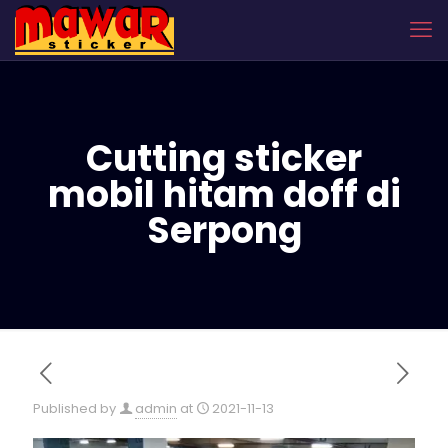
Cutting sticker
mobil hitam doff di
Serpong
Published by
admin
at
2021-11-13