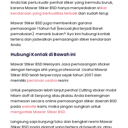
Anda tak perlu kuatir perihal stiker yang bermutu buruk,
karena Mawar Stiker BSD hanya menyediakan s
tiker
kendaraan yang berkualitas terbaik
dan sudah teruji.
Mawar Stiker BSD juga memberikan garansi
pemasangan 1 tahun full (kecuali jika terjadi Baret
pemakaian). menarik bukan? Ayo kini hubungi kontak
tertera dan jadwalkan pemasangan stiker kendaraan
Anda.
Hubungi Kontak di Bawah ini
Mawar Stiker BSD Melayani Jasa pemasangan sticker
dengan tenaga ahli yang profesional. Usaha Mawar
Stiker BSD telah terpercaya sejak tahun 2007 dan
memiliki
perizinan usaha
resmi.
Untuk penjelasan lebih lanjut perihal Cutting sticker mobil
hitam doff di Serpong atau jikalau Anda berkeinginan
memesan secara online pemasangan stiker daerah BSD
pada
website
kami, maka jangan sungkan untuk
mengontak Mawar Stiker BSD
.
Langsung saja kunjungi toko dan bengkel resmi Mawar
Stiker BSD pada alamat yang tertera di bawah ini, atau