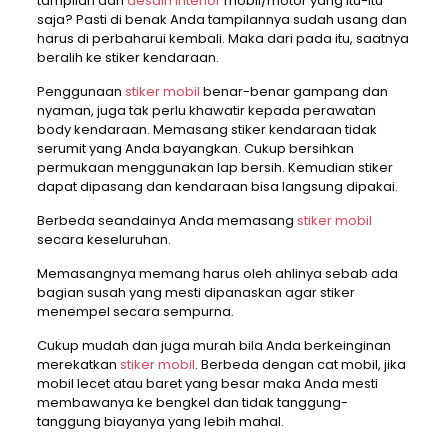
tampilan dan
desain interior
mobil/motor yang itu-itu
saja? Pasti di benak Anda tampilannya sudah usang dan
harus di perbaharui kembali. Maka dari pada itu, saatnya
beralih ke stiker kendaraan.
Penggunaan
stiker mobil
benar-benar gampang dan
nyaman, juga tak perlu khawatir kepada perawatan
body kendaraan. Memasang stiker kendaraan tidak
serumit yang Anda bayangkan. Cukup bersihkan
permukaan menggunakan lap bersih. Kemudian stiker
dapat dipasang dan kendaraan bisa langsung dipakai.
Berbeda seandainya Anda memasang
stiker mobil
secara keseluruhan.
Memasangnya memang harus oleh ahlinya sebab ada
bagian susah yang mesti dipanaskan agar stiker
menempel secara sempurna.
Cukup mudah dan juga murah bila Anda berkeinginan
merekatkan
stiker mobil
. Berbeda dengan cat mobil, jika
mobil lecet atau baret yang besar maka Anda mesti
membawanya ke bengkel dan tidak tanggung-
tanggung biayanya yang lebih mahal.