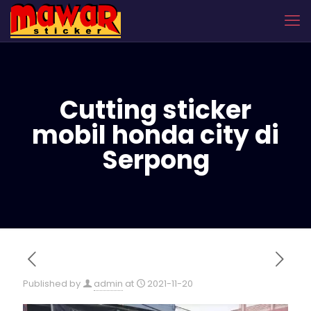
Cutting sticker
mobil honda city di
Serpong
Published by
admin
at
2021-11-20