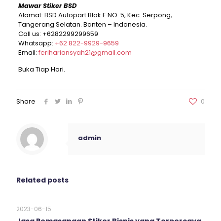
Mawar Stiker BSD
Alamat: BSD Autopart Blok E NO. 5, Kec. Serpong,
Tangerang Selatan. Banten – Indonesia.
Call us:
+6282299299659
Whatsapp:
+62 822-9929-9659
Email:
ferihariansyah21@gmail.com
Buka Tiap Hari.
Share
0
admin
Related posts
2023-06-15