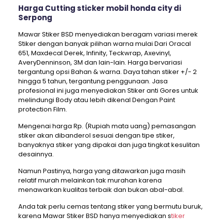
Harga Cutting sticker mobil honda city di
Serpong
Mawar Stiker BSD menyediakan beragam variasi merek
Stiker dengan banyak pilihan warna mulai Dari Oracal
651, Maxdecal Derek, Infinity, Teckwrap, Axevinyl,
AveryDenninson, 3M dan lain-lain. Harga bervariasi
tergantung opsi Bahan & warna. Daya tahan stiker +/- 2
hingga 5 tahun, tergantung penggunaan. Jasa
profesional ini juga menyediakan Stiker anti Gores untuk
melindungi Body atau lebih dikenal Dengan Paint
protection Film.
Mengenai harga Rp. (Rupiah mata uang) pemasangan
stiker akan dibanderol sesuai dengan tipe stiker,
banyaknya stiker yang dipakai dan juga tingkat kesulitan
desainnya.
Namun Pastinya, harga yang ditawarkan juga masih
relatif murah melainkan tak murahan karena
menawarkan kualitas terbaik dan bukan abal-abal.
Anda tak perlu cemas tentang stiker yang bermutu buruk,
karena Mawar Stiker BSD hanya menyediakan s
tiker