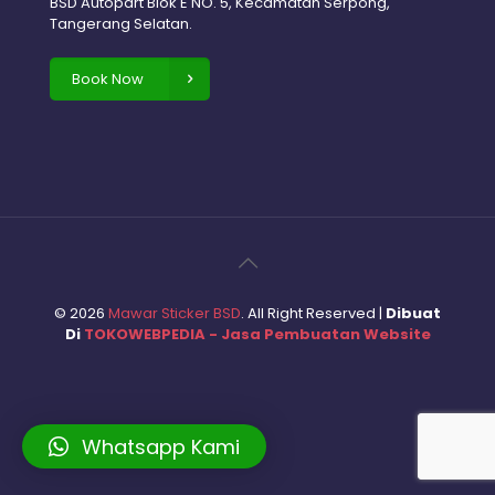
BSD Autopart Blok E NO. 5, Kecamatan Serpong,
Tangerang Selatan.
Book Now
©
2026
Mawar Sticker BSD
. All Right Reserved |
Dibuat
Di
TOKOWEBPEDIA - Jasa Pembuatan Website
Whatsapp Kami