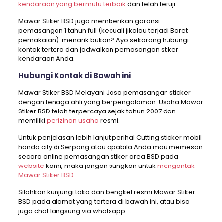
kendaraan yang bermutu terbaik
dan telah teruji.
Mawar Stiker BSD juga memberikan garansi
pemasangan 1 tahun full (kecuali jikalau terjadi Baret
pemakaian). menarik bukan? Ayo sekarang hubungi
kontak tertera dan jadwalkan pemasangan stiker
kendaraan Anda.
Hubungi Kontak di Bawah ini
Mawar Stiker BSD Melayani Jasa pemasangan sticker
dengan tenaga ahli yang berpengalaman. Usaha Mawar
Stiker BSD telah terpercaya sejak tahun 2007 dan
memiliki
perizinan usaha
resmi.
Untuk penjelasan lebih lanjut perihal Cutting sticker mobil
honda city di Serpong atau apabila Anda mau memesan
secara online pemasangan stiker area BSD pada
website
kami, maka jangan sungkan untuk
mengontak
Mawar Stiker BSD
.
Silahkan kunjungi toko dan bengkel resmi Mawar Stiker
BSD pada alamat yang tertera di bawah ini, atau bisa
juga chat langsung via whatsapp.