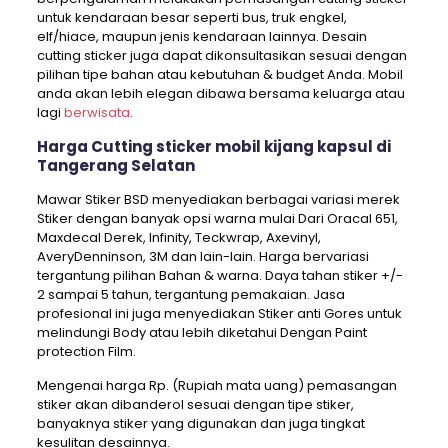
untuk kendaraan besar seperti bus, truk engkel,
elf/hiace, maupun jenis kendaraan lainnya. Desain
cutting sticker juga dapat dikonsultasikan sesuai dengan
pilihan tipe bahan atau kebutuhan & budget Anda. Mobil
anda akan lebih elegan dibawa bersama keluarga atau
lagi
berwisata
.
Harga Cutting sticker mobil kijang kapsul di
Tangerang Selatan
Mawar Stiker BSD menyediakan berbagai variasi merek
Stiker dengan banyak opsi warna mulai Dari Oracal 651,
Maxdecal Derek, Infinity, Teckwrap, Axevinyl,
AveryDenninson, 3M dan lain-lain. Harga bervariasi
tergantung pilihan Bahan & warna. Daya tahan stiker +/-
2 sampai 5 tahun, tergantung pemakaian. Jasa
profesional ini juga menyediakan Stiker anti Gores untuk
melindungi Body atau lebih diketahui Dengan Paint
protection Film.
Mengenai harga Rp. (Rupiah mata uang) pemasangan
stiker akan dibanderol sesuai dengan tipe stiker,
banyaknya stiker yang digunakan dan juga tingkat
kesulitan desainnya.