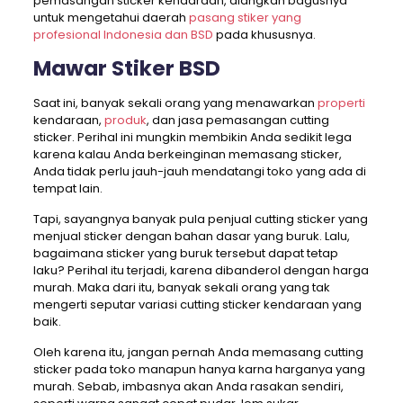
pemasangan sticker kendaraan, alangkah bagusnya
untuk mengetahui daerah
pasang stiker yang
profesional Indonesia dan BSD
pada khususnya.
Mawar Stiker BSD
Saat ini, banyak sekali orang yang menawarkan
properti
kendaraan,
produk
, dan jasa pemasangan cutting
sticker. Perihal ini mungkin membikin Anda sedikit lega
karena kalau Anda berkeinginan memasang sticker,
Anda tidak perlu jauh-jauh mendatangi toko yang ada di
tempat lain.
Tapi, sayangnya banyak pula penjual cutting sticker yang
menjual sticker dengan bahan dasar yang buruk. Lalu,
bagaimana sticker yang buruk tersebut dapat tetap
laku? Perihal itu terjadi, karena dibanderol dengan harga
murah. Maka dari itu, banyak sekali orang yang tak
mengerti seputar variasi cutting sticker kendaraan yang
baik.
Oleh karena itu, jangan pernah Anda memasang cutting
sticker pada toko manapun hanya karna harganya yang
murah. Sebab, imbasnya akan Anda rasakan sendiri,