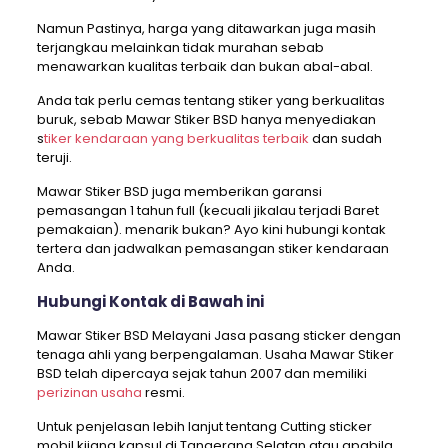
Namun Pastinya, harga yang ditawarkan juga masih
terjangkau melainkan tidak murahan sebab
menawarkan kualitas terbaik dan bukan abal-abal.
Anda tak perlu cemas tentang stiker yang berkualitas
buruk, sebab Mawar Stiker BSD hanya menyediakan
s
tiker kendaraan yang berkualitas terbaik
dan sudah
teruji.
Mawar Stiker BSD juga memberikan garansi
pemasangan 1 tahun full (kecuali jikalau terjadi Baret
pemakaian). menarik bukan? Ayo kini hubungi kontak
tertera dan jadwalkan pemasangan stiker kendaraan
Anda.
Hubungi Kontak di Bawah ini
Mawar Stiker BSD Melayani Jasa pasang sticker dengan
tenaga ahli yang berpengalaman. Usaha Mawar Stiker
BSD telah dipercaya sejak tahun 2007 dan memiliki
perizinan usaha
resmi.
Untuk penjelasan lebih lanjut tentang Cutting sticker
mobil kijang kapsul di Tangerang Selatan atau apabila