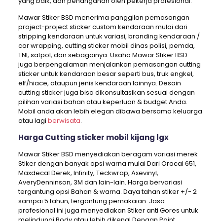
yang baik, dan penanganan oleh pekerja profesional.
Mawar Stiker BSD menerima panggilan pemasangan
project-project sticker custom kendaraan mulai dari
stripping kendaraan untuk variasi, branding kendaraan /
car wrapping, cutting sticker mobil dinas polisi, pemda,
TNI, satpol, dan sebagainya. Usaha Mawar Stiker BSD
juga berpengalaman menjalankan pemasangan cutting
sticker untuk kendaraan besar seperti bus, truk engkel,
elf/hiace, ataupun jenis kendaraan lainnya. Desain
cutting sticker juga bisa dikonsultasikan sesuai dengan
pilihan variasi bahan atau keperluan & budget Anda.
Mobil anda akan lebih elegan dibawa bersama keluarga
atau lagi
berwisata
.
Harga Cutting sticker mobil kijang lgx
Mawar Stiker BSD menyediakan beragam variasi merek
Stiker dengan banyak opsi warna mulai Dari Oracal 651,
Maxdecal Derek, Infinity, Teckwrap, Axevinyl,
AveryDenninson, 3M dan lain-lain. Harga bervariasi
tergantung opsi Bahan & warna. Daya tahan stiker +/- 2
sampai 5 tahun, tergantung pemakaian. Jasa
profesional ini juga menyediakan Stiker anti Gores untuk
melindungi Body atau lebih dikenal Dengan Paint