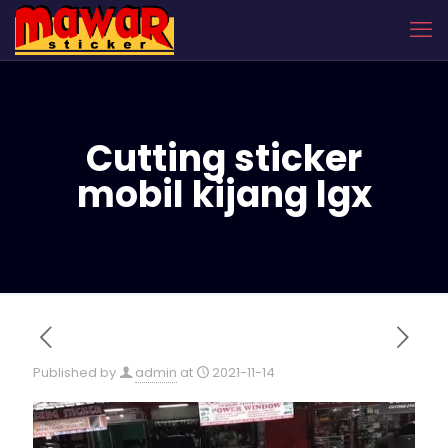
Cutting sticker
mobil kijang lgx
Published by
admin
at
2021-11-14