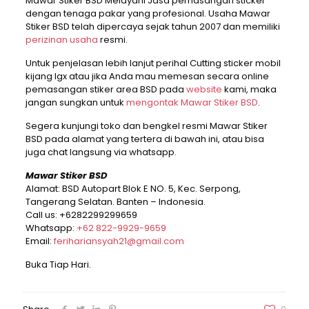
Mawar Stiker BSD Melayani Jasa pemasangan sticker
dengan tenaga pakar yang profesional. Usaha Mawar
Stiker BSD telah dipercaya sejak tahun 2007 dan memiliki
perizinan usaha
resmi.
Untuk penjelasan lebih lanjut perihal Cutting sticker mobil
kijang lgx atau jika Anda mau memesan secara online
pemasangan stiker area BSD pada
website
kami, maka
jangan sungkan untuk
mengontak Mawar Stiker BSD
.
Segera kunjungi toko dan bengkel resmi Mawar Stiker
BSD pada alamat yang tertera di bawah ini, atau bisa
juga chat langsung via whatsapp.
Mawar Stiker BSD
Alamat: BSD Autopart Blok E NO. 5, Kec. Serpong,
Tangerang Selatan. Banten – Indonesia.
Call us:
+6282299299659
Whatsapp:
+62 822-9929-9659
Email:
ferihariansyah21@gmail.com
Buka Tiap Hari.