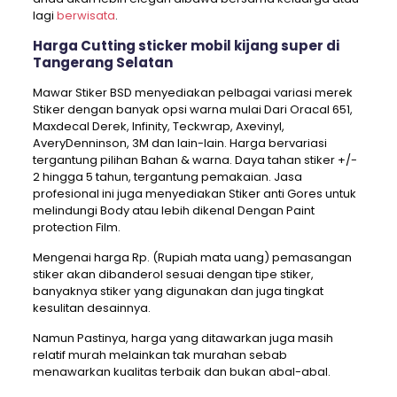
lagi
berwisata
.
Harga Cutting sticker mobil kijang super di
Tangerang Selatan
Mawar Stiker BSD menyediakan pelbagai variasi merek
Stiker dengan banyak opsi warna mulai Dari Oracal 651,
Maxdecal Derek, Infinity, Teckwrap, Axevinyl,
AveryDenninson, 3M dan lain-lain. Harga bervariasi
tergantung pilihan Bahan & warna. Daya tahan stiker +/-
2 hingga 5 tahun, tergantung pemakaian. Jasa
profesional ini juga menyediakan Stiker anti Gores untuk
melindungi Body atau lebih dikenal Dengan Paint
protection Film.
Mengenai harga Rp. (Rupiah mata uang) pemasangan
stiker akan dibanderol sesuai dengan tipe stiker,
banyaknya stiker yang digunakan dan juga tingkat
kesulitan desainnya.
Namun Pastinya, harga yang ditawarkan juga masih
relatif murah melainkan tak murahan sebab
menawarkan kualitas terbaik dan bukan abal-abal.