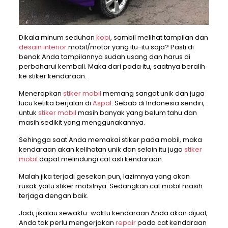
Dikala minum seduhan
kopi
, sambil melihat tampilan dan
desain interior
mobil/motor yang itu-itu saja? Pasti di
benak Anda tampilannya sudah usang dan harus di
perbaharui kembali. Maka dari pada itu, saatnya beralih
ke stiker kendaraan.
Menerapkan
stiker mobil
memang sangat unik dan juga
lucu ketika berjalan di
Aspal
. Sebab di Indonesia sendiri,
untuk
stiker mobil
masih banyak yang belum tahu dan
masih sedikit yang menggunakannya.
Sehingga saat Anda memakai stiker pada mobil, maka
kendaraan akan kelihatan unik dan selain itu juga
stiker
mobil
dapat melindungi cat asli kendaraan.
Malah jika terjadi gesekan pun, lazimnya yang akan
rusak yaitu stiker mobilnya. Sedangkan cat mobil masih
terjaga dengan baik.
Jadi, jikalau sewaktu-waktu kendaraan Anda akan dijual,
Anda tak perlu mengerjakan
repair
pada cat kendaraan