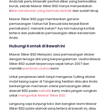
Anda tak perlu khawatir perihal stiker yang berkwalitas
buruk, sebab Mawar Stiker BSD hanya menyediakan
s
tiker kendaraan yang bermutu terbaik
dan sudah teruji.
Mawar Stiker BSD juga memberikan garansi
pemasangan 1 tahun full (kecuali bila terjadi Baret
pemakaian). menarik bukan? Ayo kini hubungi kontak
tertera dan jadwalkan pemasangan stiker kendaraan
Anda.
Hubungi Kontak di Bawah ini
Mawar Stiker BSD Melayani Jasa pemasangan sticker
dengan tenaga ahli yang berpengalaman. Usaha Mawar
Stiker BSD sudah terpercaya sejak tahun 2007 dan
memiliki
perizinan usaha
resmi.
Untuk penjelasan lebih lanjut mengenai Cutting sticker
mobil kijang super di Tangerang Selatan atau jika Anda
berkeinginan memesan online pemasangan stiker
daerah BSD pada
website
kami, maka jangan sungkan
untuk
mengontak Mawar Stiker BSD
.
Langsung saja kunjungi toko dan bengkel resmi Mawar
Stiker BSD pada alamat yang tertera di bawah ini, atau