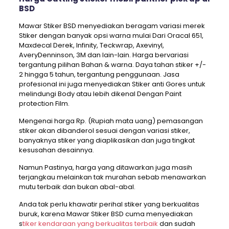
BSD
Mawar Stiker BSD menyediakan beragam variasi merek
Stiker dengan banyak opsi warna mulai Dari Oracal 651,
Maxdecal Derek, Infinity, Teckwrap, Axevinyl,
AveryDenninson, 3M dan lain-lain. Harga bervariasi
tergantung pilihan Bahan & warna. Daya tahan stiker +/-
2 hingga 5 tahun, tergantung penggunaan. Jasa
profesional ini juga menyediakan Stiker anti Gores untuk
melindungi Body atau lebih dikenal Dengan Paint
protection Film.
Mengenai harga Rp. (Rupiah mata uang) pemasangan
stiker akan dibanderol sesuai dengan variasi stiker,
banyaknya stiker yang diaplikasikan dan juga tingkat
kesusahan desainnya.
Namun Pastinya, harga yang ditawarkan juga masih
terjangkau melainkan tak murahan sebab menawarkan
mutu terbaik dan bukan abal-abal.
Anda tak perlu khawatir perihal stiker yang berkualitas
buruk, karena Mawar Stiker BSD cuma menyediakan
s
tiker kendaraan yang berkualitas terbaik
dan sudah