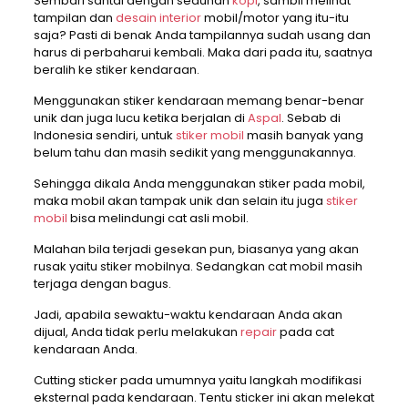
Sembari santai dengan seduhan
kopi
, sambil melihat
tampilan dan
desain interior
mobil/motor yang itu-itu
saja? Pasti di benak Anda tampilannya sudah usang dan
harus di perbaharui kembali. Maka dari pada itu, saatnya
beralih ke stiker kendaraan.
Menggunakan stiker kendaraan memang benar-benar
unik dan juga lucu ketika berjalan di
Aspal
. Sebab di
Indonesia sendiri, untuk
stiker mobil
masih banyak yang
belum tahu dan masih sedikit yang menggunakannya.
Sehingga dikala Anda menggunakan stiker pada mobil,
maka mobil akan tampak unik dan selain itu juga
stiker
mobil
bisa melindungi cat asli mobil.
Malahan bila terjadi gesekan pun, biasanya yang akan
rusak yaitu stiker mobilnya. Sedangkan cat mobil masih
terjaga dengan bagus.
Jadi, apabila sewaktu-waktu kendaraan Anda akan
dijual, Anda tidak perlu melakukan
repair
pada cat
kendaraan Anda.
Cutting sticker pada umumnya yaitu langkah modifikasi
eksternal pada kendaraan. Tentu sticker ini akan melekat