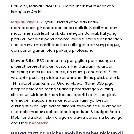
Untuk itu, Mawar Stiker BSD Hadir untuk memecahkan
keraguan Anda.
Mawar Stiker BSD
yaitu usaha yang pas untuk
membranding Kendaraan anda baik itu Mobil maupun
motor menjadi lebih unik dan elegan. Banyak hal yang
perlu dilihat oleh para pecinta vairiasi-variasi kendaraan
diantaranya memilih kualitas cutting sticker yang bagus,
dan penanganan oleh pekerja profesional.
Mawar Stiker BSD menerima panggilan pemasangan
project-project sticker custom kendaraan mulai dari
stripping mobil untuk variasi, branding kendaraan / car
wrapping, cutting sticker kendaraan dinas polisi, pemda,
TNI, satpol, dan lainnya. Usaha Mawar Stiker BSD juga
berpengalaman mengerjakan pemasangan cutting
sticker untuk kendaraan besar seperti bis, truk engkel,
elf/hiace, maupun jenis kendaraan lainnya. Desain
cutting sticker juga dapat dikonsultasikan sesuai dengan
alternatif macam bahan atau keperluan & budget Anda.
Mobil anda akan lebih elegan dibawa bersama keluarga
atau lagi
berwisata
.
Harga Cutting sticker mobil panther pick up di