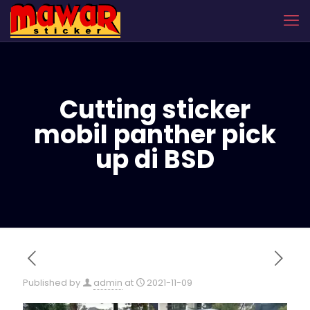
Cutting sticker
mobil panther pick
up di BSD
Published by
admin
at
2021-11-09