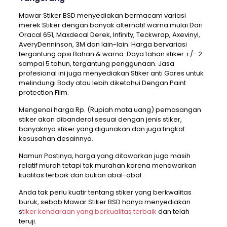
Mawar Stiker BSD menyediakan bermacam variasi
merek Stiker dengan banyak alternatif warna mulai Dari
Oracal 651, Maxdecal Derek, Infinity, Teckwrap, Axevinyl,
AveryDenninson, 3M dan lain-lain. Harga bervariasi
tergantung opsi Bahan & warna. Daya tahan stiker +/- 2
sampai 5 tahun, tergantung penggunaan. Jasa
profesional ini juga menyediakan Stiker anti Gores untuk
melindungi Body atau lebih diketahui Dengan Paint
protection Film.
Mengenai harga Rp. (Rupiah mata uang) pemasangan
stiker akan dibanderol sesuai dengan jenis stiker,
banyaknya stiker yang digunakan dan juga tingkat
kesusahan desainnya.
Namun Pastinya, harga yang ditawarkan juga masih
relatif murah tetapi tak murahan karena menawarkan
kualitas terbaik dan bukan abal-abal.
Anda tak perlu kuatir tentang stiker yang berkwalitas
buruk, sebab Mawar Stiker BSD hanya menyediakan
s
tiker kendaraan yang berkualitas terbaik
dan telah
teruji.