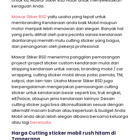
Untuk itu, Mawar Stiker BSD Hadir untuk menyelesaikan
keraguan Anda.
Mawar Stiker BSD
yaitu usaha yang tepat untuk
membranding Kendaraan anda baik Mobil maupun
motor menjadi lebih menawan dan elegan. Banyak hal
yang perlu dilihat oleh para pecinta variasi kendaraan
diantaranya memilih mutu cutting sticker yang bagus,
dan penanganan oleh pekerja profesional.
Mawar Stiker BSD menerima panggilan pemasangan
project-project sticker custom kendaraan mulai dari
stripping kendaraan untuk variasi, branding mobil / car
wrapping, cutting sticker mobil dinas polisi, pemda, TNI,
satpol, dan lain-lain. Usaha Mawar Stiker BSD juga
berpengalaman mengerjakan pemasangan cutting
sticker untuk kendaraan besar seperti bis, truk engkel,
elf/hiace, ataupun jenis kendaraan lainnya. Desain
cutting sticker juga bisa dikonsultasikan sesuai dengan
alternatif macam bahan atau keperluan & budget Anda.
Mobil anda akan lebih elegan dibawa bersama keluarga
atau lagi
berwisata
.
Harga Cutting sticker mobil rush hitam di
Tangerang