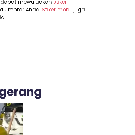
nda dapat mewujudkan
stiker
tau motor Anda.
Stiker mobil
juga
a.
angerang