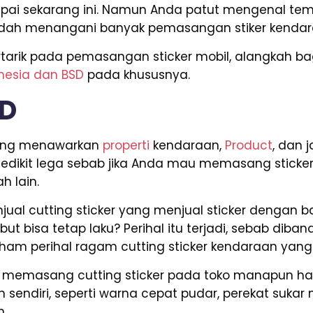
ampai sekarang ini. Namun Anda patut mengenal t
 sudah menangani banyak pemasangan stiker kendar
ertarik pada pemasangan sticker mobil, alangkah 
onesia dan BSD
pada khususnya.
SD
 yang menawarkan
properti
kendaraan,
Product
, dan 
sedikit lega sebab jika Anda mau memasang sticker,
h lain.
al cutting sticker yang menjual sticker dengan ba
ut bisa tetap laku? Perihal itu terjadi, sebab dib
paham perihal ragam cutting sticker kendaraan yang
da memasang cutting sticker pada toko manapun h
sendiri, seperti warna cepat pudar, perekat sukar
n.