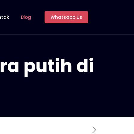
ntak
Blog
Whatsapp Us
ra putih di