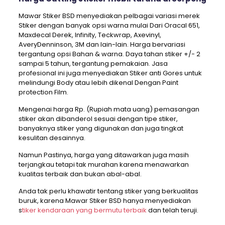
Mawar Stiker BSD menyediakan pelbagai variasi merek
Stiker dengan banyak opsi warna mulai Dari Oracal 651,
Maxdecal Derek, Infinity, Teckwrap, Axevinyl,
AveryDenninson, 3M dan lain-lain. Harga bervariasi
tergantung opsi Bahan & warna. Daya tahan stiker +/- 2
sampai 5 tahun, tergantung pemakaian. Jasa
profesional ini juga menyediakan Stiker anti Gores untuk
melindungi Body atau lebih dikenal Dengan Paint
protection Film.
Mengenai harga Rp. (Rupiah mata uang) pemasangan
stiker akan dibanderol sesuai dengan tipe stiker,
banyaknya stiker yang digunakan dan juga tingkat
kesulitan desainnya.
Namun Pastinya, harga yang ditawarkan juga masih
terjangkau tetapi tak murahan karena menawarkan
kualitas terbaik dan bukan abal-abal.
Anda tak perlu khawatir tentang stiker yang berkualitas
buruk, karena Mawar Stiker BSD hanya menyediakan
s
tiker kendaraan yang bermutu terbaik
dan telah teruji.