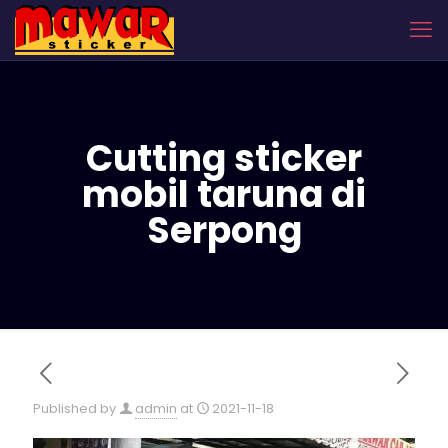
Cutting sticker
mobil taruna di
Serpong
Published by
admin
at
2021-11-18