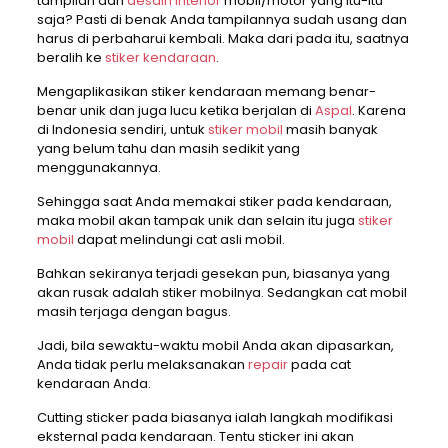
tampilan dan
desain interior
mobil/motor yang itu-itu
saja? Pasti di benak Anda tampilannya sudah usang dan
harus di perbaharui kembali. Maka dari pada itu, saatnya
beralih ke
stiker kendaraan
.
Mengaplikasikan stiker kendaraan memang benar-
benar unik dan juga lucu ketika berjalan di
Aspal
. Karena
di Indonesia sendiri, untuk
stiker mobil
masih banyak
yang belum tahu dan masih sedikit yang
menggunakannya.
Sehingga saat Anda memakai stiker pada kendaraan,
maka mobil akan tampak unik dan selain itu juga
stiker
mobil
dapat melindungi cat asli mobil.
Bahkan sekiranya terjadi gesekan pun, biasanya yang
akan rusak adalah stiker mobilnya. Sedangkan cat mobil
masih terjaga dengan bagus.
Jadi, bila sewaktu-waktu mobil Anda akan dipasarkan,
Anda tidak perlu melaksanakan
repair
pada cat
kendaraan Anda.
Cutting sticker pada biasanya ialah langkah modifikasi
eksternal pada kendaraan. Tentu sticker ini akan