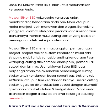
Untuk itu, Mawar Stiker BSD Hadir untuk menuntaskan
keraguan Anda.
Mawar Stiker BSD
yaitu usaha yang pas untuk
membranding Kendaraan anda baik Mobil ataupun
motor menjadi lebih menawan dan elegan. Banyak hal
yang perlu diamati oleh para pecinta variasi kendaraan
diantaranya memilih mutu cutting sticker yang baik, dan
penanganan oleh pekerja profesional.
Mawar Stiker BSD menerima panggilan pemasangan
project-project sticker custom kendaraan mulai dari
stripping mobil untuk variasi, branding kendaraan / car
wrapping, cutting sticker mobil dinas polisi, pemda, TNI,
satpol, dan lainnya. Usaha Mawar Stiker BSD juga
berpengalaman melaksanakan pemasangan cutting
sticker untuk kendaraan besar seperti bus, truk engkel,
elf/hiace, ataupun tipe kendaraan lainnya. Desain cutting
sticker juga bisa dikonsultasikan sesuai dengan alternatif
tipe bahan atau kebutuhan & budget Anda. Mobil anda
akan lebih elegan dibawa bersama keluarga atau lagi
berwisata
.
Harga Cutting sticker mobil taruna di Serpong