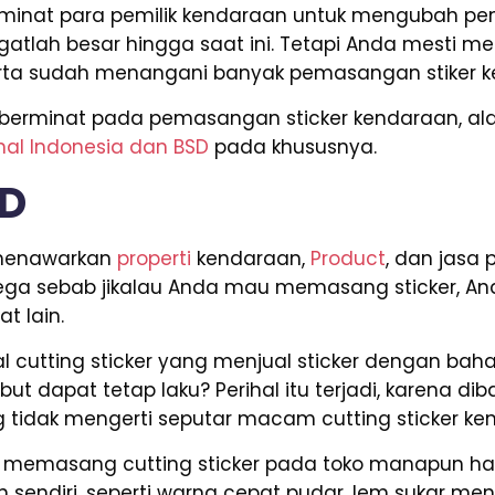
i, minat para pemilik kendaraan untuk mengubah pe
ngatlah besar hingga saat ini. Tetapi Anda mesti
serta sudah menangani banyak pemasangan stiker 
ang berminat pada pemasangan sticker kendaraan, 
nal Indonesia dan BSD
pada khususnya.
SD
g menawarkan
properti
kendaraan,
Product
, dan jasa 
lega sebab jikalau Anda mau memasang sticker, And
t lain.
 cutting sticker yang menjual sticker dengan baha
ut dapat tetap laku? Perihal itu terjadi, karena d
ng tidak mengerti seputar macam cutting sticker k
da memasang cutting sticker pada toko manapun h
sendiri, seperti warna cepat pudar, lem sukar men