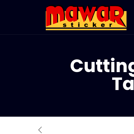
Cutting
Ta