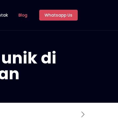
ntak
Blog
Whatsapp Us
 unik di
tan