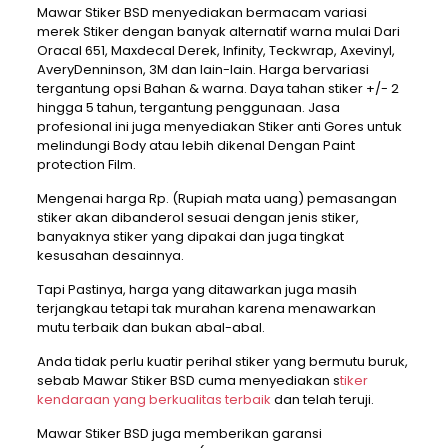
Mawar Stiker BSD menyediakan bermacam variasi
merek Stiker dengan banyak alternatif warna mulai Dari
Oracal 651, Maxdecal Derek, Infinity, Teckwrap, Axevinyl,
AveryDenninson, 3M dan lain-lain. Harga bervariasi
tergantung opsi Bahan & warna. Daya tahan stiker +/- 2
hingga 5 tahun, tergantung penggunaan. Jasa
profesional ini juga menyediakan Stiker anti Gores untuk
melindungi Body atau lebih dikenal Dengan Paint
protection Film.
Mengenai harga Rp. (Rupiah mata uang) pemasangan
stiker akan dibanderol sesuai dengan jenis stiker,
banyaknya stiker yang dipakai dan juga tingkat
kesusahan desainnya.
Tapi Pastinya, harga yang ditawarkan juga masih
terjangkau tetapi tak murahan karena menawarkan
mutu terbaik dan bukan abal-abal.
Anda tidak perlu kuatir perihal stiker yang bermutu buruk,
sebab Mawar Stiker BSD cuma menyediakan s
tiker
kendaraan yang berkualitas terbaik
dan telah teruji.
Mawar Stiker BSD juga memberikan garansi