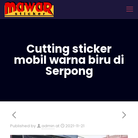
Cutting sticker
mobil warna biru di
Serpong
Published by
admin
at
2021-11-21