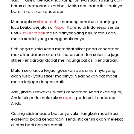
saja? Pasti di benak Anda tampilannya sudah usang dan
harus di perbaharui kembali. Maka dari pada itu, saatnya
beralih ke stiker kendaraan.
Menerapkan
stiker mobil
memang amat unik dan juga
lucu ketika berjalan di
Aspal
. Karena di Indonesia sendiri,
untuk
stiker mobil
masih banyak yang belum tahu dan
masih sedikit yang menggunakannya.
Sehingga dikala Anda memakai stiker pada kendaraan,
maka kendaraan akan kelihatan unik dan selain itu juga
stiker kendaraan dapat melindungi cat asli kendaraan.
Malah sekiranya terjadi gesekan pun, umumnya yang
akan rusak yaitu stiker mobilnya. Sedangkan cat mobil
masih terjaga dengan baik.
Jadi, jikalau sewaktu-waktu kendaraan Anda akan dijual,
Anda tak perlu melakukan
repair
pada cat kendaraan
Anda.
Cutting sticker pada biasanya yakni langkah modifikasi
eksternal pada kendaraan. Tentu sticker ini akan melekat
di atas bodi dan cat mobil.