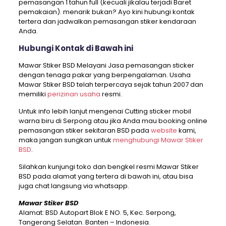
pemasangan 1 tahun full (kecuali jikalau terjadi Baret
pemakaian). menarik bukan? Ayo kini hubungi kontak
tertera dan jadwalkan pemasangan stiker kendaraan
Anda.
Hubungi Kontak di Bawah ini
Mawar Stiker BSD Melayani Jasa pemasangan sticker
dengan tenaga pakar yang berpengalaman. Usaha
Mawar Stiker BSD telah terpercaya sejak tahun 2007 dan
memiliki
perizinan usaha
resmi.
Untuk info lebih lanjut mengenai Cutting sticker mobil
warna biru di Serpong atau jika Anda mau booking online
pemasangan stiker sekitaran BSD pada
website
kami,
maka jangan sungkan untuk
menghubungi Mawar Stiker
BSD
.
Silahkan kunjungi toko dan bengkel resmi Mawar Stiker
BSD pada alamat yang tertera di bawah ini, atau bisa
juga chat langsung via whatsapp.
Mawar Stiker BSD
Alamat: BSD Autopart Blok E NO. 5, Kec. Serpong,
Tangerang Selatan. Banten – Indonesia.