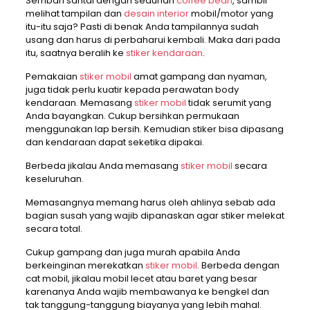
Sembari santai dengan seduhan
coffee bean
, sambil
melihat tampilan dan
desain interior
mobil/motor yang
itu-itu saja? Pasti di benak Anda tampilannya sudah
usang dan harus di perbaharui kembali. Maka dari pada
itu, saatnya beralih ke
stiker kendaraan
.
Pemakaian
stiker mobil
amat gampang dan nyaman,
juga tidak perlu kuatir kepada perawatan body
kendaraan. Memasang
stiker mobil
tidak serumit yang
Anda bayangkan. Cukup bersihkan permukaan
menggunakan lap bersih. Kemudian stiker bisa dipasang
dan kendaraan dapat seketika dipakai.
Berbeda jikalau Anda memasang
stiker mobil
secara
keseluruhan.
Memasangnya memang harus oleh ahlinya sebab ada
bagian susah yang wajib dipanaskan agar stiker melekat
secara total.
Cukup gampang dan juga murah apabila Anda
berkeinginan merekatkan
stiker mobil
. Berbeda dengan
cat mobil, jikalau mobil lecet atau baret yang besar
karenanya Anda wajib membawanya ke bengkel dan
tak tanggung-tanggung biayanya yang lebih mahal.