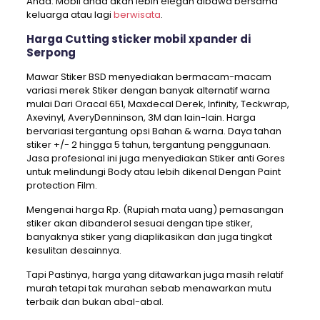
Anda. Mobil anda akan lebih elegan dibawa bersama
keluarga atau lagi
berwisata
.
Harga Cutting sticker mobil xpander di
Serpong
Mawar Stiker BSD menyediakan bermacam-macam
variasi merek Stiker dengan banyak alternatif warna
mulai Dari Oracal 651, Maxdecal Derek, Infinity, Teckwrap,
Axevinyl, AveryDenninson, 3M dan lain-lain. Harga
bervariasi tergantung opsi Bahan & warna. Daya tahan
stiker +/- 2 hingga 5 tahun, tergantung penggunaan.
Jasa profesional ini juga menyediakan Stiker anti Gores
untuk melindungi Body atau lebih dikenal Dengan Paint
protection Film.
Mengenai harga Rp. (Rupiah mata uang) pemasangan
stiker akan dibanderol sesuai dengan tipe stiker,
banyaknya stiker yang diaplikasikan dan juga tingkat
kesulitan desainnya.
Tapi Pastinya, harga yang ditawarkan juga masih relatif
murah tetapi tak murahan sebab menawarkan mutu
terbaik dan bukan abal-abal.