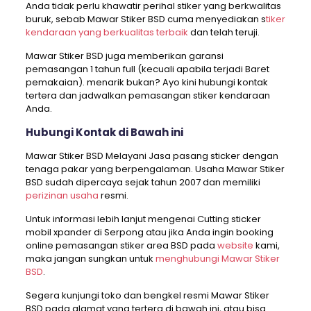
Anda tidak perlu khawatir perihal stiker yang berkwalitas
buruk, sebab Mawar Stiker BSD cuma menyediakan s
tiker
kendaraan yang berkualitas terbaik
dan telah teruji.
Mawar Stiker BSD juga memberikan garansi
pemasangan 1 tahun full (kecuali apabila terjadi Baret
pemakaian). menarik bukan? Ayo kini hubungi kontak
tertera dan jadwalkan pemasangan stiker kendaraan
Anda.
Hubungi Kontak di Bawah ini
Mawar Stiker BSD Melayani Jasa pasang sticker dengan
tenaga pakar yang berpengalaman. Usaha Mawar Stiker
BSD sudah dipercaya sejak tahun 2007 dan memiliki
perizinan usaha
resmi.
Untuk informasi lebih lanjut mengenai Cutting sticker
mobil xpander di Serpong atau jika Anda ingin booking
online pemasangan stiker area BSD pada
website
kami,
maka jangan sungkan untuk
menghubungi Mawar Stiker
BSD
.
Segera kunjungi toko dan bengkel resmi Mawar Stiker
BSD pada alamat yang tertera di bawah ini, atau bisa