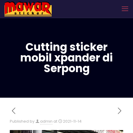
Cutting sticker
mobil xpander di
Serpong
Published by
admin
at
2021-11-14