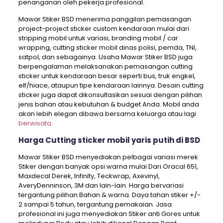
penanganan oleh pekerja profesional.
Mawar Stiker BSD menerima panggilan pemasangan
project-project sticker custom kendaraan mulai dari
stripping mobil untuk variasi, branding mobil / car
wrapping, cutting sticker mobil dinas polisi, pemda, TNI,
satpol, dan sebagainya. Usaha Mawar Stiker BSD juga
berpengalaman melaksanakan pemasangan cutting
sticker untuk kendaraan besar seperti bus, truk engkel,
elf/hiace, ataupun tipe kendaraan lainnya. Desain cutting
sticker juga dapat dikonsultasikan sesuai dengan pilihan
jenis bahan atau kebutuhan & budget Anda. Mobil anda
akan lebih elegan dibawa bersama keluarga atau lagi
berwisata
.
Harga Cutting sticker mobil yaris putih di BSD
Mawar Stiker BSD menyediakan pelbagai variasi merek
Stiker dengan banyak opsi warna mulai Dari Oracal 651,
Maxdecal Derek, Infinity, Teckwrap, Axevinyl,
AveryDenninson, 3M dan lain-lain. Harga bervariasi
tergantung pilihan Bahan & warna. Daya tahan stiker +/-
2 sampai 5 tahun, tergantung pemakaian. Jasa
profesional ini juga menyediakan Stiker anti Gores untuk