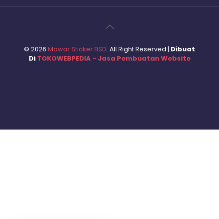
©
2026
Mawar Sticker BSD
. All Right Reserved |
Dibuat
Di
TOKOWEBPEDIA - Jasa Pembuatan Website