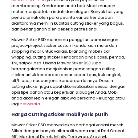
membranding Kendaraan anda baik Mobil maupun
motor menjadi lebih indah dan elegan. Banyak hal yang
perlu diamati oleh para pecinta variasi kendaraan
diantaranya memilih kualitas cutting sticker yang bagus,
dan penanganan oleh pekerja profesional.
Mawar Stiker BSD menerima panggilan pemasangan
project-project sticker custom kendaraan mulai dari
stripping mobil untuk variasi, branding mobil / car
wrapping, cutting sticker kendaraan dinas polisi, pemda,
TNI, satpol, dsb. Usaha Mawar Stiker BSD juga
berpengalaman menjalankan pemasangan cutting
sticker untuk kendaraan besar seperti bus, truk engkel,
elf/hiace, maupun jenis kendaraan lainnya. Desain
cutting sticker juga dapat dikonsultasikan sesuai dengan
opsi tipe bahan atau keperluan & budget Anda. Mobil
anda akan lebih elegan dibawa bersama keluarga atau
lagi
berwisata
.
Harga Cutting sticker mobil yaris putih
Mawar Stiker BSD menyediakan berbagai variasi merek
Stiker dengan banyak alternatif warna mulai Dari Oracal
651, Maxdecal Derek, Infinity, Teckwrap, Axevinyl,