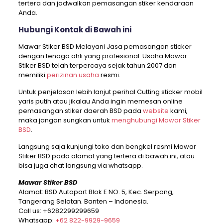
tertera dan jadwalkan pemasangan stiker kendaraan
Anda.
Hubungi Kontak di Bawah ini
Mawar Stiker BSD Melayani Jasa pemasangan sticker
dengan tenaga ahli yang profesional. Usaha Mawar
Stiker BSD telah terpercaya sejak tahun 2007 dan
memiliki
perizinan usaha
resmi.
Untuk penjelasan lebih lanjut perihal Cutting sticker mobil
yaris putih atau jikalau Anda ingin memesan online
pemasangan stiker daerah BSD pada
website
kami,
maka jangan sungkan untuk
menghubungi Mawar Stiker
BSD
.
Langsung saja kunjungi toko dan bengkel resmi Mawar
Stiker BSD pada alamat yang tertera di bawah ini, atau
bisa juga chat langsung via whatsapp.
Mawar Stiker BSD
Alamat: BSD Autopart Blok E NO. 5, Kec. Serpong,
Tangerang Selatan. Banten – Indonesia.
Call us:
+6282299299659
Whatsapp:
+62 822-9929-9659