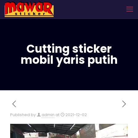
Cutting sticker
mobil yaris putih
Published by
admin
at
2021-12-02