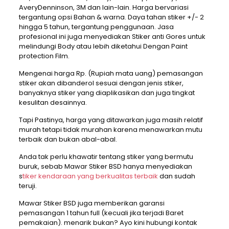
AveryDenninson, 3M dan lain-lain. Harga bervariasi
tergantung opsi Bahan & warna. Daya tahan stiker +/- 2
hingga 5 tahun, tergantung penggunaan. Jasa
profesional ini juga menyediakan Stiker anti Gores untuk
melindungi Body atau lebih diketahui Dengan Paint
protection Film.
Mengenai harga Rp. (Rupiah mata uang) pemasangan
stiker akan dibanderol sesuai dengan jenis stiker,
banyaknya stiker yang diaplikasikan dan juga tingkat
kesulitan desainnya.
Tapi Pastinya, harga yang ditawarkan juga masih relatif
murah tetapi tidak murahan karena menawarkan mutu
terbaik dan bukan abal-abal.
Anda tak perlu khawatir tentang stiker yang bermutu
buruk, sebab Mawar Stiker BSD hanya menyediakan
s
tiker kendaraan yang berkualitas terbaik
dan sudah
teruji.
Mawar Stiker BSD juga memberikan garansi
pemasangan 1 tahun full (kecuali jika terjadi Baret
pemakaian). menarik bukan? Ayo kini hubungi kontak