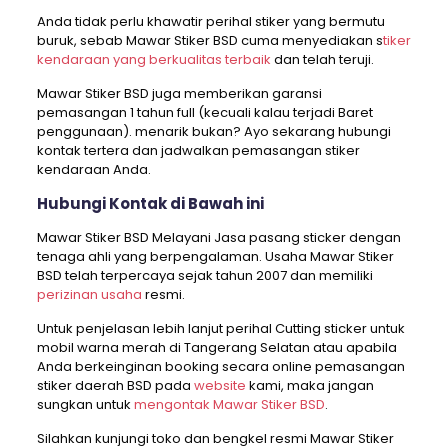
Anda tidak perlu khawatir perihal stiker yang bermutu
buruk, sebab Mawar Stiker BSD cuma menyediakan s
tiker
kendaraan yang berkualitas terbaik
dan telah teruji.
Mawar Stiker BSD juga memberikan garansi
pemasangan 1 tahun full (kecuali kalau terjadi Baret
penggunaan). menarik bukan? Ayo sekarang hubungi
kontak tertera dan jadwalkan pemasangan stiker
kendaraan Anda.
Hubungi Kontak di Bawah ini
Mawar Stiker BSD Melayani Jasa pasang sticker dengan
tenaga ahli yang berpengalaman. Usaha Mawar Stiker
BSD telah terpercaya sejak tahun 2007 dan memiliki
perizinan usaha
resmi.
Untuk penjelasan lebih lanjut perihal Cutting sticker untuk
mobil warna merah di Tangerang Selatan atau apabila
Anda berkeinginan booking secara online pemasangan
stiker daerah BSD pada
website
kami, maka jangan
sungkan untuk
mengontak Mawar Stiker BSD
.
Silahkan kunjungi toko dan bengkel resmi Mawar Stiker