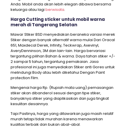
Anda. Mobil anda akan lebih elegan dibawa bersama
keluarga atau lagi
berwisata
.
Harga Cutting sticker untuk mobil warna
merah di Tangerang Selatan
Mawar Stiker BSD menyediakan beraneka variasi merek
Stiker dengan banyak alternatif warna mulai Dari Oracal
651, Maxdecal Derek, Infinity, Teckwrap, Axevinyl,
AveryDenninson, 3M dan lain-lain. Harga bervariasi
tergantung pilihan Bahan & warna. Daya tahan stiker +/-
2 sampai 5 tahun, tergantung pemakaian. Jasa
profesional ini juga menyediakan Stiker anti Gores untuk
melindungi Body atau lebih diketahui Dengan Paint
protection Film.
Mengenai harga Rp. (Rupiah mata uang) pemasangan
stiker akan dibanderol sesuai dengan tipe stiker,
banyaknya stiker yang diaplikasikan dan juga tingkat
kesulitan desainnya.
Tapi Pastinya, harga yang ditawarkan juga masih relatif
murah tetapi tidak murahan karena menawarkan
kualitas terbaik dan bukan abal-abal.