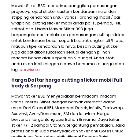
Mawar Stiker BSD menerima panggilan pemasangan
project-project sticker custom kendaraan mulai dari
stripping kendaraan untuk variasi, branding mobil / car
wrapping, cutting sticker mobil dinas polisi, pemda, TNI,
satpol, dsb. Usaha Mawar Stiker BSD juga
berpengalaman melakukan pemasangan cutting sticker
untuk kendaraan besar seperti bis, truk engkel, elf/hiace,
maupun tipe kendaraan lainnya. Desain cutting sticker
juga dapat dikonsultasikan sesuai dengan pilihan
macam bahan atau keperluan & budget Anda. Mobil
anda akan lebih elegan dibawa bersama keluarga atau
lagi
berwisata
.
Harga Daftar harga cutting sticker mobil full
body di Serpong
Mawar Stiker BSD menyediakan bermacam-macam
variasi merek Stiker dengan banyak alternatif warna
mulai Dari Oracal 651, Maxdecal Derek, Infinity, Teckwrap,
Axevinyl, AveryDenninson, 3M dan lain-lain. Harga
bervariasi tergantung opsi Bahan & warna. Daya tahan
stiker +/- 2 sampai 5 tahun, tergantung pemakaian. Jasa
profesional ini juga menyediakan Stiker anti Gores untuk
melindungi Body atau lebih dikenal Dengan Paint