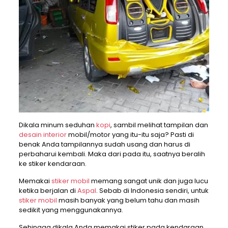
Dikala minum seduhan
kopi
, sambil melihat tampilan dan
desain interior
mobil/motor yang itu-itu saja? Pasti di
benak Anda tampilannya sudah usang dan harus di
perbaharui kembali. Maka dari pada itu, saatnya beralih
ke stiker kendaraan.
Memakai
stiker mobil
memang sangat unik dan juga lucu
ketika berjalan di
Aspal
. Sebab di Indonesia sendiri, untuk
stiker mobil
masih banyak yang belum tahu dan masih
sedikit yang menggunakannya.
Sehingga dikala Anda memakai stiker pada kendaraan,