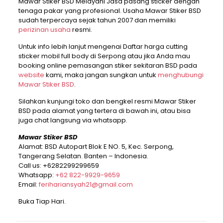
Mawar Stiker BSD Melayani Jasa pasang sticker dengan
tenaga pakar yang profesional. Usaha Mawar Stiker BSD
sudah terpercaya sejak tahun 2007 dan memiliki
perizinan usaha
resmi.
Untuk info lebih lanjut mengenai Daftar harga cutting
sticker mobil full body di Serpong atau jika Anda mau
booking online pemasangan stiker sekitaran BSD pada
website
kami, maka jangan sungkan untuk
menghubungi
Mawar Stiker BSD
.
Silahkan kunjungi toko dan bengkel resmi Mawar Stiker
BSD pada alamat yang tertera di bawah ini, atau bisa
juga chat langsung via whatsapp.
Mawar Stiker BSD
Alamat: BSD Autopart Blok E NO. 5, Kec. Serpong,
Tangerang Selatan. Banten – Indonesia.
Call us:
+6282299299659
Whatsapp:
+62 822-9929-9659
Email:
ferihariansyah21@gmail.com
Buka Tiap Hari.