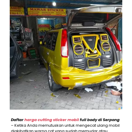
Daftar
harga cutting sticker mobil
full body di Serpong
– Ketika Anda memutuskan untuk mengecat ulang mobil
diakibatkan warna cat yang sudah memudar atau