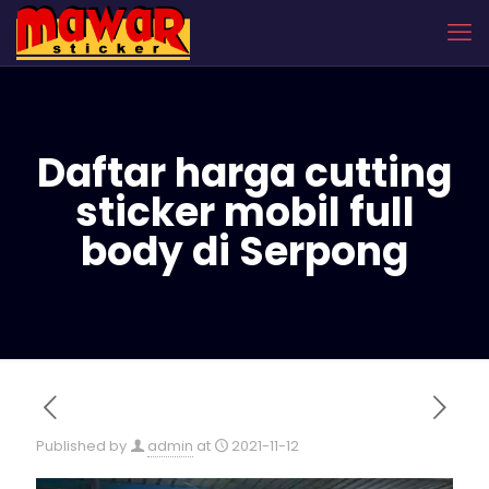
Daftar harga cutting
sticker mobil full
body di Serpong
Published by
admin
at
2021-11-12