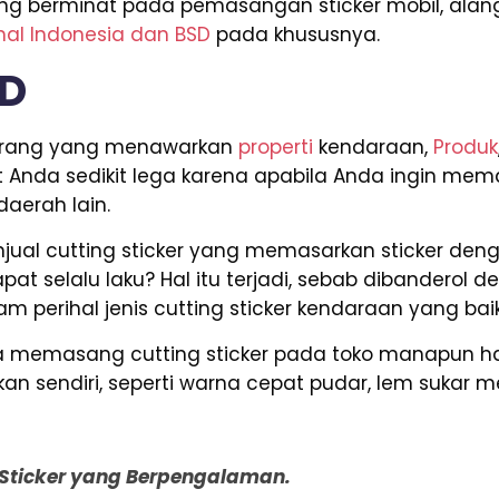
u yang berminat pada pemasangan sticker mobil, al
nal Indonesia dan BSD
pada khususnya.
SD
i orang yang menawarkan
properti
kendaraan,
Produk
t Anda sedikit lega karena apabila Anda ingin mema
aerah lain.
ual cutting sticker yang memasarkan sticker deng
pat selalu laku? Hal itu terjadi, sebab dibanderol 
m perihal jenis cutting sticker kendaraan yang baik
nda memasang cutting sticker pada toko manapun 
 sendiri, seperti warna cepat pudar, lem sukar me
g Sticker yang Berpengalaman.