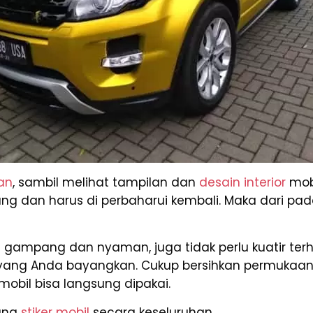
an
, sambil melihat tampilan dan
desain interior
mobi
dan harus di perbaharui kembali. Maka dari pada i
gampang dan nyaman, juga tidak perlu kuatir ter
 yang Anda bayangkan. Cukup bersihkan permukaan
mobil bisa langsung dipakai.
ang
stiker mobil
secara keseluruhan.