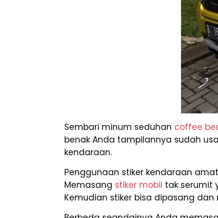
Sembari minum seduhan
coffee be
benak Anda tampilannya sudah usang 
kendaraan.
Penggunaan stiker kendaraan amat 
Memasang
stiker mobil
tak serumit
Kemudian stiker bisa dipasang dan 
Berbeda seandainya Anda memas