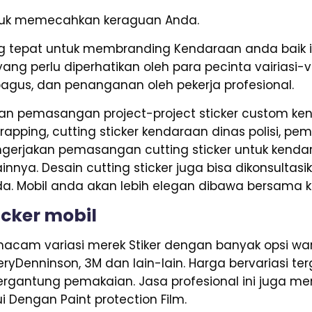
untuk memecahkan keraguan Anda.
 tepat untuk membranding Kendaraan anda baik i
yang perlu diperhatikan oleh para pecinta vairiasi
bagus, dan penanganan oleh pekerja profesional.
n pemasangan project-project sticker custom kend
wrapping, cutting sticker kendaraan dinas polisi, pe
erjakan pemasangan cutting sticker untuk kendaraan
innya. Desain cutting sticker juga bisa dikonsultas
a. Mobil anda akan lebih elegan dibawa bersama k
icker mobil
acam variasi merek Stiker dengan banyak opsi warn
 AveryDenninson, 3M dan lain-lain. Harga bervariasi
tergantung pemakaian. Jasa profesional ini juga me
i Dengan Paint protection Film.