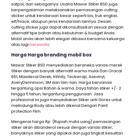
satpol, dan sebagainya. Usaha Mawar Stiker BSD juga
berpengalaman melaksanakan pemasangan cutting
sticker untuk kendaraan besar seperti bis, truk engkel,
elf/hiace, ataupun jenis kendaraan lainnya. Desain
cutting sticker juga dapat dikonsultasikan sesuai dengan
alternatif tipe bahan atau kebutuhan & budget Anda.
Mobil anda akan lebih elegan dibawa bersama keluarga
atau lagi
berwisata
.
Harga Harga branding mobil box
Mawar Stiker BSD menyediakan beraneka variasi merek
Stiker dengan banyak alternatif warna mulai Dari Oracal
651, Maxdecal Derek, Infinity, Teckwrap, Axevinyl,
AveryDenninson, 3M dan lain-lain. Harga bervariasi
tergantung opsi Bahan & warna. Daya tahan stiker +/- 2
hingga 5 tahun, tergantung penggunaan. Jasa
profesional ini juga menyediakan Stiker anti Gores untuk
melindungi Body atau lebih dikenal Dengan Paint
protection Film.
Mengenai harga Rp. (Rupiah mata uang) pemasangan
stiker akan dibanderol sesuai dengan variasi stiker,
banyaknya stiker yang dipakai dan juga tingkat kesulitan