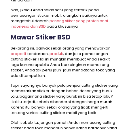
kendaraan.
Nah, jikalau Anda salah satu yang tertarik pada
pemasangan sticker mobil, alangkah baiknya untuk
mengetahui daerah
pasang stiker yang profesional
Indonesia dan BSD
pada khususnya.
Mawar Stiker BSD
Sekarang ini, banyak sekali orang yang menawarkan
properti
kendaraan,
produk
, dan jasa pemasangan
cutting sticker. Hal ini mungkin membuat Anda sedikit
lega karena apabila Anda berkeinginan memasang
sticker, Anda tak perlu jauh-jauh mendatangi toko yang
ada di tempat lain.
Tapi, sayangnya banyak pula penjual cutting sticker yang
memasarkan sticker dengan bahan dasar yang buruk.
Lalu, bagaimana sticker yang buruk ini bisa tetap laku?
Hal itu terjadi, sebab dibanderol dengan harga murah.
Karena itu, banyak sekali orang yang tidak mengerti
tentang variasi cutting sticker mobil yang baik.
Oleh sebab itu, jangan pernah Anda memasang cutting
sticker pada toko manapun hanya karna harganya yang