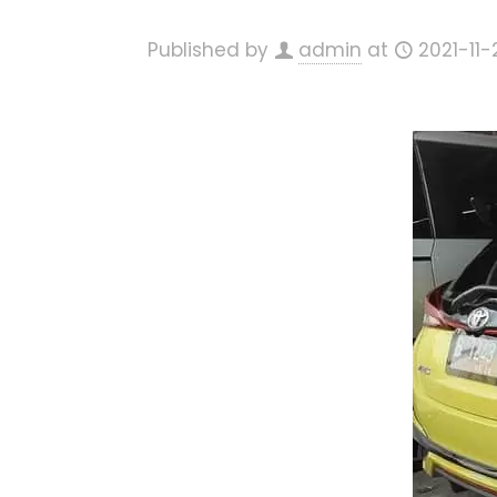
Published by
admin
at
2021-11-