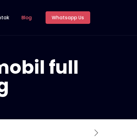
ntak
Blog
Whatsapp Us
obil full
g