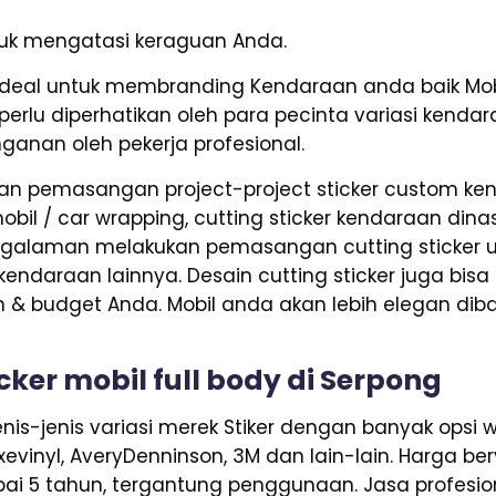
ntuk mengatasi keraguan Anda.
ideal untuk membranding Kendaraan anda baik Mob
perlu diperhatikan oleh para pecinta variasi kend
nganan oleh pekerja profesional.
n pemasangan project-project sticker custom kend
bil / car wrapping, cutting sticker kendaraan dinas p
ngalaman melakukan pemasangan cutting sticker un
s kendaraan lainnya. Desain cutting sticker juga bis
n & budget Anda. Mobil anda akan lebih elegan dib
cker mobil full body di Serpong
is-jenis variasi merek Stiker dengan banyak opsi w
Axevinyl, AveryDenninson, 3M dan lain-lain. Harga b
ai 5 tahun, tergantung penggunaan. Jasa profesion