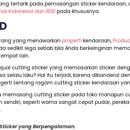
 yang tertarik pada pemasangan sticker kendaraan
onal Indonesia dan BSD
pada khususnya.
SD
i orang yang menawarkan
properti
kendaraan,
Produc
nda sedikit lega sebab bila Anda berkeinginan mema
empat lain.
ual cutting sticker yang memasarkan sticker deng
a selalu laku? Hal itu terjadi, karena dibanderol d
gerti tentang ragam cutting sticker kendaraan ya
nda memasang cutting sticker pada toko manapun 
sendiri, seperti warna sangat cepat pudar, perekat
.
g Sticker yang Berpengalaman.