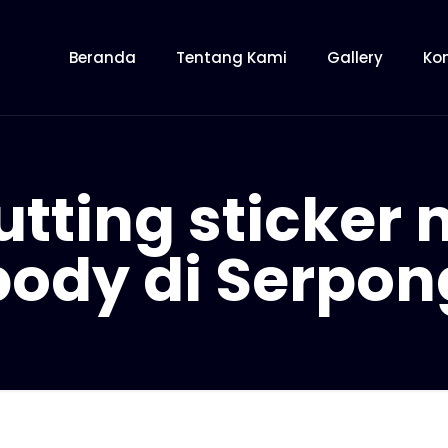
Beranda
Tentang Kami
Gallery
Ko
tting sticker m
body di Serpon