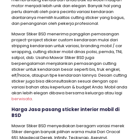
motor menjadi lebih unik dan elegan. Banyak hal yang
perlu diamati oleh para pecinta variasi kendaraan
diantaranya memilih kualitas cutting sticker yang bagus,
dan penanganan oleh pekerja profesional.
Mawar Stiker BSD menerima panggilan pemasangan
project-project sticker custom kendaraan mulai dari
stripping kendaraan untuk variasi, branding mobil / car
wrapping, cutting sticker mobil dinas polisi, pemda, TNI,
satpol, dsb. Usaha Mawar Stiker BSD juga
berpengalaman menjalankan pemasangan cutting
sticker untuk kendaraan besar seperti bis, truk engkel,
elf/hiace, ataupun tipe kendaraan lainnya. Desain cutting
sticker juga bisa dikonsultasikan sesuai dengan opsi
variasi bahan atau keperluan & budget Anda. Mobil anda
akan lebih elegan dibawa bersama keluarga atau lagi
berwisata
.
Harga Jasa pasang sticker interior mobil di
BSD
Mawar Stiker BSD menyediakan beragam variasi merek
Stiker dengan banyak pilihan warna mulai Dari Oracal
651, Maxdecal Derek, Infinity, Teckwrap, Axevinyl,