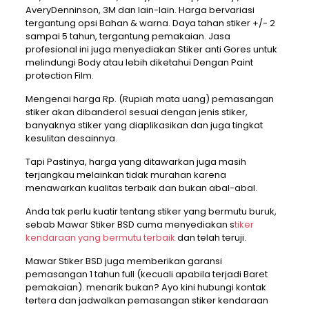
AveryDenninson, 3M dan lain-lain. Harga bervariasi
tergantung opsi Bahan & warna. Daya tahan stiker +/- 2
sampai 5 tahun, tergantung pemakaian. Jasa
profesional ini juga menyediakan Stiker anti Gores untuk
melindungi Body atau lebih diketahui Dengan Paint
protection Film.
Mengenai harga Rp. (Rupiah mata uang) pemasangan
stiker akan dibanderol sesuai dengan jenis stiker,
banyaknya stiker yang diaplikasikan dan juga tingkat
kesulitan desainnya.
Tapi Pastinya, harga yang ditawarkan juga masih
terjangkau melainkan tidak murahan karena
menawarkan kualitas terbaik dan bukan abal-abal.
Anda tak perlu kuatir tentang stiker yang bermutu buruk,
sebab Mawar Stiker BSD cuma menyediakan s
tiker
kendaraan yang bermutu terbaik
dan telah teruji.
Mawar Stiker BSD juga memberikan garansi
pemasangan 1 tahun full (kecuali apabila terjadi Baret
pemakaian). menarik bukan? Ayo kini hubungi kontak
tertera dan jadwalkan pemasangan stiker kendaraan