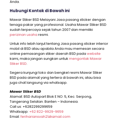
Anda.
Hubungi Kontak di Bawah ini
Mawar Stiker BSD Melayani Jasa pasang sticker dengan
tenaga pakar yang profesional. Usaha Mawar Stiker BSD
sudah terpercaya sejak tahun 2007 dan memiliki
perizinan usaha
resmi.
Untuk info lebih lanjut tentang Jasa pasang sticker interior
mobil di BSD atau apabila Anda mau memesan secara
online pemasangan stiker daerah BSD pada
website
kami, maka jangan sungkan untuk
mengontak Mawar
Stiker BSD
.
Segera kunjungi toko dan bengkel resmi Mawar Stiker
BSD pada alamat yang tertera di bawah ini, atau bisa
juga chat langsung via whatsapp.
Mawar Stiker BSD
Alamat: BSD Autopart Blok E NO. 5, Kec. Serpong,
Tangerang Selatan. Banten – Indonesia.
Call us:
+6282299299659
Whatsapp:
+62 822-9929-9659
Email:
ferihariansyah21@gmail.com