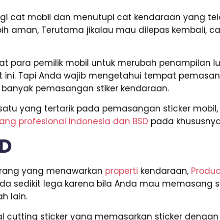
i cat mobil dan menutupi cat kendaraan yang tela
lebih aman, Terutama jikalau mau dilepas kembali, 
minat para pemilik mobil untuk merubah penampilan
t ini. Tapi Anda wajib mengetahui tempat pemasang
 banyak pemasangan stiker kendaraan.
h satu yang tertarik pada pemasangan sticker mobi
yang profesional Indonesia dan BSD
pada khususnya
SD
i orang yang menawarkan
properti
kendaraan,
Produc
nda sedikit lega karena bila Anda mau memasang sti
h lain.
l cutting sticker yang memasarkan sticker dengan 