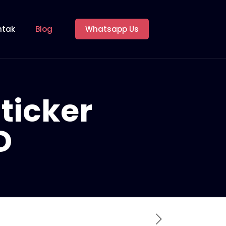
ntak
Blog
Whatsapp Us
ticker
D