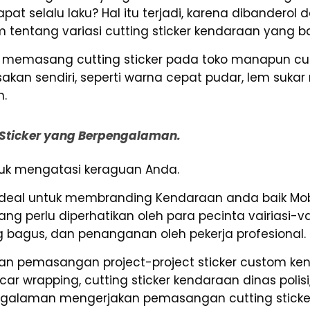
pat selalu laku? Hal itu terjadi, karena dibanderol
tentang variasi cutting sticker kendaraan yang ba
da memasang cutting sticker pada toko manapun c
kan sendiri, seperti warna cepat pudar, lem sukar
n.
g Sticker yang Berpengalaman.
ntuk mengatasi keraguan Anda.
ideal untuk membranding Kendaraan anda baik Mob
g perlu diperhatikan oleh para pecinta vairiasi-v
ng bagus, dan penanganan oleh pekerja profesional.
n pemasangan project-project sticker custom kend
car wrapping, cutting sticker kendaraan dinas polisi,
ngalaman mengerjakan pemasangan cutting sticker