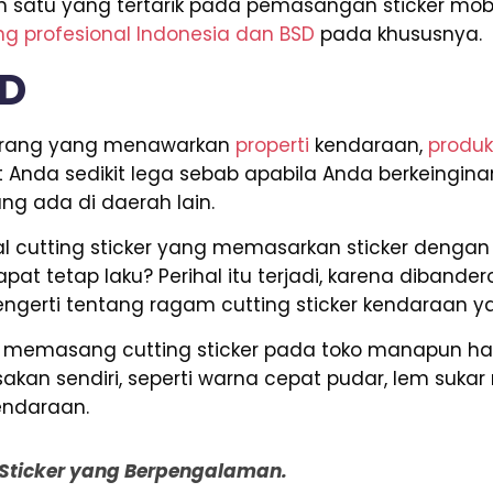
ah satu yang tertarik pada pemasangan sticker mob
ng profesional Indonesia dan BSD
pada khususnya.
SD
i orang yang menawarkan
properti
kendaraan,
produ
at Anda sedikit lega sebab apabila Anda berkeingin
ng ada di daerah lain.
l cutting sticker yang memasarkan sticker dengan 
pat tetap laku? Perihal itu terjadi, karena diband
engerti tentang ragam cutting sticker kendaraan ya
da memasang cutting sticker pada toko manapun h
kan sendiri, seperti warna cepat pudar, lem suka
endaraan.
g Sticker yang Berpengalaman.