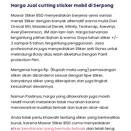
Harga Jual cutting sticker mobil di Serpong
Mawar Stiker BSD menyediakan berjenis-jenis variasi
merek Stiker dengan banyak alternatif warna mulai Dari
Oracal 651, Maxdecal Derek, Infinity, Teckwrap, Axevinyl,
AveryDenninson, 3M dan lain-lain. Harga bervariasi
tergantung pilihan Bahan & warna. Daya tahan stiker +/-
2 sampai 5 tahun, tergantung penggunaan. Jasa
profesional ini juga menyediakan Stiker anti Gores untuk
melindungi Body atau lebih diketahui Dengan Paint
protection Film.
Mengenai harga Rp. (Rupiah mata uang) pemasangan
stiker akan dibanderol sesuai dengan tipe stiker,
banyaknya stiker yang diterapkan dan juga tingkat
kesusahan desainnya.
Namun Pastinya, harga yang ditawarkan juga masih
relatif murah melainkan tidak murahan karena
menawarkan kualitas terbaik dan bukan abal-abal.
Anda tidak perlu khawatir tentang stiker yang berkwalitas
buruk, karena Mawar Stiker BSD cuma menyediakan
s
tiker kendaraan yang bermutu terbaik
dan telah teruji.