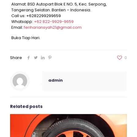
Alamat: BSD Autopart Blok E NO. 5, Kec. Serpong,
Tangerang Selatan. Banten – Indonesia.
Call us:
+6282299299659
Whatsapp:
+62 822-9929-9659
Email:
ferihariansyah21@gmail.com
Buka Tiap Hari.
Share
0
admin
Related posts