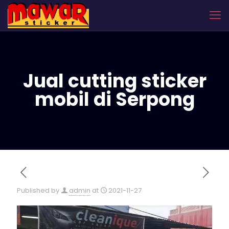
Jual cutting sticker
mobil di Serpong
Published by
admin
at
2021-11-27