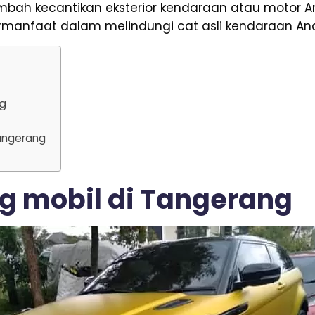
mbah kecantikan eksterior kendaraan atau motor 
rmanfaat dalam melindungi cat asli kendaraan An
ng
Tangerang
g mobil di Tangerang