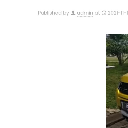
Published by
admin
at
2021-11-