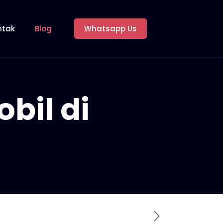
ntak
Blog
Whatsapp Us
bil di