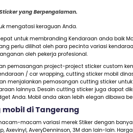
g Sticker yang Berpengalaman.
ntuk mengatasi keraguan Anda.
tepat untuk membranding Kendaraan anda baik Mob
g perlu dilihat oleh para pecinta variasi kendara
anganan oleh pekerja profesional.
n pemasangan project-project sticker custom kend
daraan / car wrapping, cutting sticker mobil dinas p
n menjalankan pemasangan cutting sticker untuk ke
daraan lainnya. Desain cutting sticker juga dapat d
dget Anda. Mobil anda akan lebih elegan dibawa b
 mobil di Tangerang
acam-macam variasi merek Stiker dengan banyak a
rap, Axevinyl, AveryDenninson, 3M dan lain-lain. Har