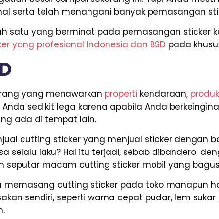
ional serta telah menangani banyak pemasangan sti
salah satu yang berminat pada pemasangan sticker
ker yang profesional Indonesia dan BSD
pada khusu
SD
i orang yang menawarkan
properti
kendaraan,
produ
in Anda sedikit lega karena apabila Anda berkeingi
ng ada di tempat lain.
al cutting sticker yang menjual sticker dengan ba
a selalu laku? Hal itu terjadi, sebab dibanderol de
m seputar macam cutting sticker mobil yang bagus
nda memasang cutting sticker pada toko manapun 
kan sendiri, seperti warna cepat pudar, lem sukar
n.