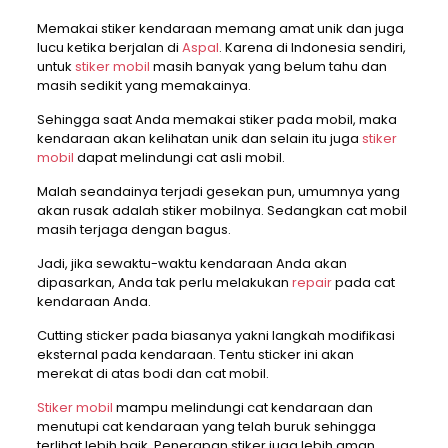
Memakai stiker kendaraan memang amat unik dan juga
lucu ketika berjalan di
Aspal
. Karena di Indonesia sendiri,
untuk
stiker mobil
masih banyak yang belum tahu dan
masih sedikit yang memakainya.
Sehingga saat Anda memakai stiker pada mobil, maka
kendaraan akan kelihatan unik dan selain itu juga
stiker
mobil
dapat melindungi cat asli mobil.
Malah seandainya terjadi gesekan pun, umumnya yang
akan rusak adalah stiker mobilnya. Sedangkan cat mobil
masih terjaga dengan bagus.
Jadi, jika sewaktu-waktu kendaraan Anda akan
dipasarkan, Anda tak perlu melakukan
repair
pada cat
kendaraan Anda.
Cutting sticker pada biasanya yakni langkah modifikasi
eksternal pada kendaraan. Tentu sticker ini akan
merekat di atas bodi dan cat mobil.
Stiker mobil
mampu melindungi cat kendaraan dan
menutupi cat kendaraan yang telah buruk sehingga
terlihat lebih baik. Penerapan stiker juga lebih aman,