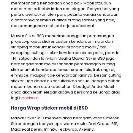
membranding Kendaraan anda baik Mobil ataupun
motor menjadi lebih indah dan elegan. Banyak hal yang
perlu diperhatikan oleh para pecinta variasi kendaraan
diantaranya memilih kualitas cutting sticker yang baik,
dan penanganan oleh pekerja profesional.
Mawar Stiker BSD menerima panggilan pemasangan
project-project sticker custom kendaraan mulai dari
stripping mobil untuk variasi, branding mobil / car
wrapping, cutting sticker kendaraan dinas polisi, pemda,
TNI, satpol, dan lain-lain. Usaha Mawar Stiker BSD juga
berpengalaman melaksanakan pemasangan cutting
sticker untuk kendaraan besar seperti bis, truk engkel,
elf/hiace, maupun tipe kendaraan lainnya. Desain cutting
sticker juga dapat dikonsultasikan sesuai dengan pilihan
macam bahan atau kebutuhan & budget Anda. Mobil
anda akan lebih elegan dibawa bersama keluarga atau
lagi
berwisata
.
Harga Wrap sticker mobil di BSD
Mawar Stiker BSD menyediakan beragam variasi merek
Stiker dengan banyak opsi warna mulai Dari Oracal 651,
Maxdecal Derek, Infinity, Teckwrap, Axevinyl,