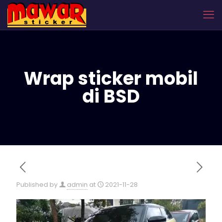
Wrap sticker mobil
di BSD
Published by
admin
at
2021-11-28