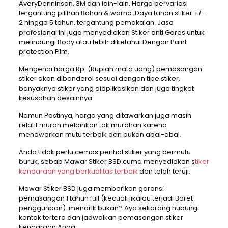
AveryDenninson, 3M dan lain-lain. Harga bervariasi
tergantung pilihan Bahan & warna. Daya tahan stiker +/-
2 hingga 5 tahun, tergantung pemakaian. Jasa
profesional ini juga menyediakan Stiker anti Gores untuk
melindungi Body atau lebih diketahui Dengan Paint
protection Film.
Mengenai harga Rp. (Rupiah mata uang) pemasangan
stiker akan dibanderol sesuai dengan tipe stiker,
banyaknya stiker yang diaplikasikan dan juga tingkat
kesusahan desainnya.
Namun Pastinya, harga yang ditawarkan juga masih
relatif murah melainkan tak murahan karena
menawarkan mutu terbaik dan bukan abal-abal.
Anda tidak perlu cemas perihal stiker yang bermutu
buruk, sebab Mawar Stiker BSD cuma menyediakan s
tiker
kendaraan yang berkualitas terbaik
dan telah teruji.
Mawar Stiker BSD juga memberikan garansi
pemasangan 1 tahun full (kecuali jikalau terjadi Baret
penggunaan). menarik bukan? Ayo sekarang hubungi
kontak tertera dan jadwalkan pemasangan stiker
kendaraan Anda.