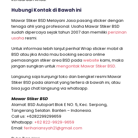
Hubungi Kontak di Bawah ini
Mawar Stiker BSD Melayani Jasa pasang sticker dengan
tenaga ahli yang profesional. Usaha Mawar Stiker BSD
sudah dipercaya sejak tahun 2007 dan memiliki
perizinan
usaha
resmi.
Untuk informasi lebih lanjut perihal Wrap sticker mobil di
BSD atau jika Anda mau booking secara online
pemasangan stiker area BSD pada
website
kami, maka
jangan sungkan untuk
mengontak Mawar Stiker BSD
.
Langsung saja kunjungi toko dan bengkel resmi Mawar
Stiker BSD pada alamat yang tertera di bawah ini, atau
bisa juga chat langsung via whatsapp.
Mawar Stiker BSD
Alamat: BSD Autopart Blok E NO. 5, Kec. Serpong,
Tangerang Selatan. Banten – Indonesia.
Call us:
+6282299299659
Whatsapp:
+62 822-9929-9659
Email:
ferihariansyah21@gmail.com