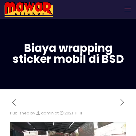
Biaya wrapping
sticker mobil di BSD
Published by
admin
at
2021-11-11