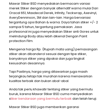
Mawar Stiker BSD menyediakan bermacam variasi
merek Stiker dengan banyak alternatif warna mulai Dari
Oracal 651, Maxdecal Derek, Infinity, Teckwrap, Axevinyl,
AveryDenninson, 3M dan lain-lain. Harga bervariasi
tergantung opsi Bahan & warna. Daya tahan stiker +/- 2
sampai 5 tahun, tergantung pemakaian. Jasa
profesional ini juga menyediakan Stiker anti Gores untuk
melindungi Body atau lebih dikenal Dengan Paint
protection Film.
Mengenai harga Rp. (Rupiah mata uang) pemasangan
stiker akan dibanderol sesuai dengan tipe stiker,
banyaknya stiker yang dipakai dan juga tingkat
kesusahan desainnya.
Tapi Pastinya, harga yang ditawarkan juga masih
terjangkau tetapi tak murahan karena menawarkan
kualitas terbaik dan bukan abal-abal.
Anda tak perlu khawatir tentang stiker yang bermutu
buruk, karena Mawar Stiker BSD cuma menyediakan
s
tiker kendaraan yang bermutu terbaik
dan telah teruji.
Mawar Stiker BSD juga memberikan garansi