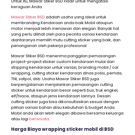
Untuk itu, Mawar Stiker BSD Hadir untuk mengatasi
keraguan Anda.
Mawar Stiker BSD
adalah usaha yang ideal untuk
membranding Kendaraan anda baik Mobil ataupun
motor menjadi lebih menawan dan elegan. Banyak hal
yang perlu dilihat oleh para pecinta variasi kendaraan
diantaranya memilih mutu cutting sticker yang baik, dan
penanganan oleh pekerja profesional.
Mawar Stiker BSD menerima panggilan pemasangan
project-project sticker custom kendaraan mulai dari
stripping kendaraan untuk variasi, branding mobil / car
wrapping, cutting sticker kendaraan dinas polisi, pemda,
TNI, satpol, dsb. Usaha Mawar Stiker BSD juga
berpengalaman menjalankan pemasangan cutting
sticker untuk kendaraan besar seperti bus, truk engkel,
elf/hiace, ataupun jenis kendaraan lainnya. Desain
cutting sticker juga bisa dikonsultasikan sesuai dengan
pilihan variasi bahan atau kebutuhan & budget Anda.
Mobil anda akan lebih elegan dibawa bersama keluarga
atau lagi
berwisata
.
Harga Biaya wrapping sticker mobil di BSD