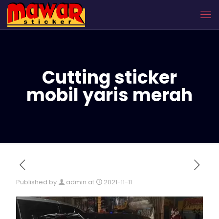
Cutting sticker
mobil yaris merah
Published by
admin
at
2021-11-11