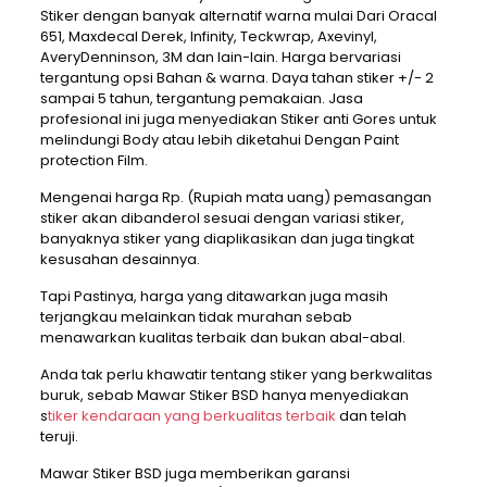
Stiker dengan banyak alternatif warna mulai Dari Oracal
651, Maxdecal Derek, Infinity, Teckwrap, Axevinyl,
AveryDenninson, 3M dan lain-lain. Harga bervariasi
tergantung opsi Bahan & warna. Daya tahan stiker +/- 2
sampai 5 tahun, tergantung pemakaian. Jasa
profesional ini juga menyediakan Stiker anti Gores untuk
melindungi Body atau lebih diketahui Dengan Paint
protection Film.
Mengenai harga Rp. (Rupiah mata uang) pemasangan
stiker akan dibanderol sesuai dengan variasi stiker,
banyaknya stiker yang diaplikasikan dan juga tingkat
kesusahan desainnya.
Tapi Pastinya, harga yang ditawarkan juga masih
terjangkau melainkan tidak murahan sebab
menawarkan kualitas terbaik dan bukan abal-abal.
Anda tak perlu khawatir tentang stiker yang berkwalitas
buruk, sebab Mawar Stiker BSD hanya menyediakan
s
tiker kendaraan yang berkualitas terbaik
dan telah
teruji.
Mawar Stiker BSD juga memberikan garansi