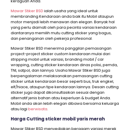
keraguan Anda.
Mawar Stiker BSD
ialah usaha yang ideal untuk
membranding Kendaraan anda baik itu Mobil ataupun
motor menjadi lebih menawan dan elegan. Banyak hal
yang perlu diamati oleh para pecinta variasi kendaraan
diantaranya memilih mutu cutting sticker yang bagus,
dan penanganan oleh pekerja profesional.
Mawar Stiker BSD menerima panggilan pemasangan
project-project sticker custom kendaraan mulai dari
stripping mobil untuk variasi, branding mobil / car
wrapping, cutting sticker kendaraan dinas polisi, pemda,
TNI, satpol, dan lainnya. Usaha Mawar Stiker BSD juga
berpengalaman melaksanakan pemasangan cutting
sticker untuk kendaraan besar seperti bus, truk engkel,
elf/hiace, ataupun tipe kendaraan lainnya. Desain cutting
sticker juga dapat dikonsultasikan sesuai dengan
alternatif jenis bahan atau keperluan & budget Anda.
Mobil anda akan lebih elegan dibawa bersama keluarga
atau lagi
berwisata
.
Harga Cutting sticker mobil yaris merah
Mawar Stiker BSD menyediakan beragam variasi merek